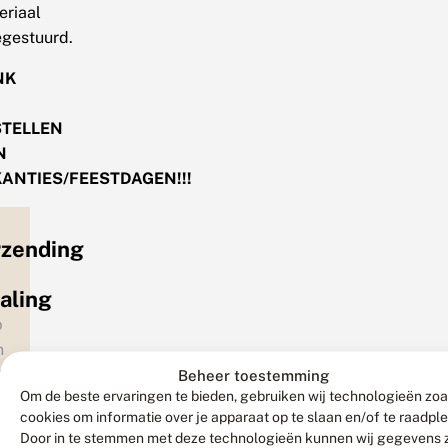
,
worden
eriaal
odig
!
enk
als
gestuurd.
us
Pakket
estel
NK
an
met
een
an
een
akketjes
STELLEN
en
Track
oor
N
ostbusnummer
en
en
ANTIES/FEESTDAGEN!!!
Trace
ag
ermelden.
code
aarop
van
rzending
PostNL
oms
et
verzonden.
ebeurt
aling
anwezig
Het
et
ent.
p
pakket
at de
n
moet
oststukken
3
Beheer toestemming
enk
dus
ertraging
Om de beste ervaringen te bieden, gebruiken wij technologieën zoa
j
worden
plopen
cookies om informatie over je apparaat op te slaan en/of te raadpl
wege
et
aangenomen
j
Door in te stemmen met deze technologieën kunnen wij gegevens 