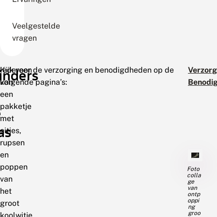
Veelgestelde
vragen
Iedereen
Kijk voor de verzorging en benodigdheden op de
Verzorg
inders
kan
volgende pagina’s:
Benodi
een
pakketje
e
met
as
eitjes,
rupsen
en
poppen
Foto
colla
van
ge
van
het
ontp
oppi
groot
ng
groo
koolwitje