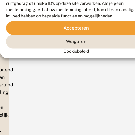
nplannen
of
surfgedrag of unieke ID's op deze site verwerken. Als je geen
e
sbaarheid
an
toestemming geeft of uw toestemming intrekt, kan dit een nadelig
naar
ostNL.
invloed hebben op bepaalde functies en mogelijkheden.
e
een
ls
tijd
stelling
postbus
Accepteren
an
schoolvakanties
worden
a
n
verzonden.
Weigeren
ie
witjes
eestdagen.
agen
Cookiebeleid
enden
a
e
luitend
erzenddatum
en
og
rland.
ets
ling
ebt
ntvangen,
en
eem
lijk
an
ontact
l
et