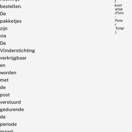
t
kool
bestellen.
witje
(Foto
De
:
pakketjes
Pete
r
zijn
Tump
.
)
via
De
Vlinderstichting
verkrijgbaar
en
worden
met
de
post
verstuurd
gedurende
de
periode
maart-