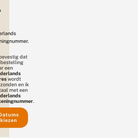
ns
o
p.
rlands
ningnummer.
 bevestig dat
 bestelling
ar een
derlands
res
wordt
rzonden en ik
taal met een
derlands
keningnummer
.
Datums
kiezen