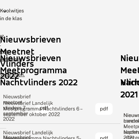
Koolwitjes
in de klas
ug
Nieuwsbrieven
r
Meetnet
ente
Nieuwsbrieven
Nie
Nie
rverslagen
Vlinders
Meetprogramma
Mee
Mee
2022
uwsbrieven.
Nachtvlinders 2022
Vlin
Nach
2021
2021
Nieuwsbrief
meetnet
Nieuwsbrief Landelijk
vlinders 7 –
pdf
Meetprogramma Nachtvlinders 6 –
pdf
september
september oktober 2022
Nieuws
Nieuws
2022
meetne
Landel
–
Meetp
septe
Nachtv
Nieuwsbrief Landelijk
Nieuwsbrief
2021
– dece
Meetprogramma Nachtvlinders 5-
pdf