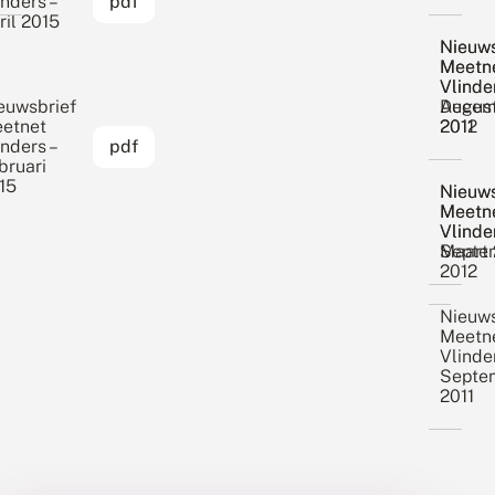
inders –
pdf
ril 2015
Nieuws
Nieuws
Meetn
Meetn
Vlinder
Vlinder
euwsbrief
Augus
Decem
etnet
2012
2011
inders –
pdf
bruari
15
Nieuws
Nieuws
Meetn
Meetn
Vlinder
Vlinder
Septe
Maart 
2012
Nieuws
Meetn
Vlinder
Septe
2011