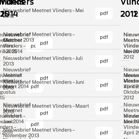
inders
Vlinders
Vlin
Vlin
Nieuwsbrief Meetnet Vlinders – Mei
15
2014
2012
2011
pdf
2013
Nieuwsbrief Meetnet Vlinders –
euwsbrief
Nieuwsbrief
Nieuws
Nieuws
pdf
Oktober 2013
etnet
Meetnet
Meetn
Meetn
pdf
inders –
Vlinders –
pdf
Vlinder
Vlinder
ril 2015
Juli 2014
Novem
Mei 20
2012
Nieuwsbrief Meetnet Vlinders – Juli
pdf
2013
Nieuwsbrief
Nieuws
euwsbrief
Meetnet
Nieuws
Meetn
pdf
etnet
Vlinders –
Meetn
Vlinder
Nieuwsbrief Meetnet Vlinders – Juni
pdf
inders –
Maart 2014
pdf
Vlinder
April 2
2013
gustus
Oktob
15
2012
Nieuwsbrief
Nieuws
Nieuwsbrief Meetnet Vlinders – Maart
pdf
Meetnet
Meetn
2013
pdf
euwsbrief
Vlinders –
Nieuws
Vlinder
etnet
Juni 2014
Meetn
Juni 20
pdf
inders –
Vlinder
Nieuwsbrief Meetnet Vlinders –
li 2015
pdf
April 
November 2013