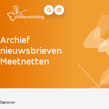
Doorgaan naar inhoud
Archief
nieuwsbrieven
Meetnetten
Doneren