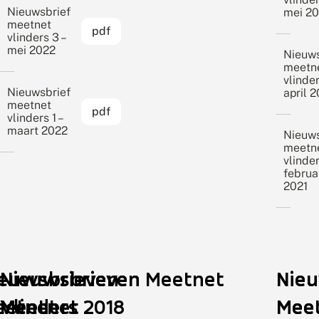
Nieuwsbrief
mei 20
meetnet
pdf
vlinders 3 –
mei 2022
Nieuws
meetn
vlinder
Nieuwsbrief
april 2
meetnet
pdf
vlinders 1 –
maart 2022
Nieuws
meetn
vlinder
februa
2021
ieuwsbrieven
Nieuwsbrieven
Nieuwsbrieven Meetnet
Nie
Nie
eetnet
Meetnet
Vlinders 2018
Mee
Mee