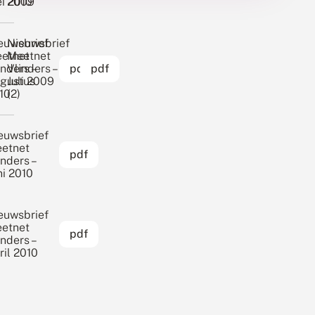
i 2010
2009
euwsbrief
Nieuwsbrief
etnet
Meetnet
inders –
Vlinders –
pdf
pdf
gustus
Juli 2009
10
(2)
euwsbrief
etnet
pdf
inders –
ni 2010
euwsbrief
etnet
pdf
inders –
ril 2010