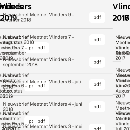
inders
Vlinders
Vlin
Vlin
Nieuwsbrief Meetnet Vlinders 9 –
020
2019
2017
2016
pdf
oktober 2018
Nieuwsbrief Meetnet Vlinders 7 –
euwsbrief
Nieuwsbrief
Nieuws
Nieuws
pdf
augustus 2018
etnet
meetnet
Meetn
Meetn
inders 9 –
vlinders 7 –
pdf
pdf
Vlinder
Vlinder
vember
september
Oktob
April 
20
2019
2017
Nieuwsbrief Meetnet Vlinders 8 –
pdf
september 2018
Nieuws
euwsbrief
Nieuwsbrief
Nieuws
Meetn
etnet
meetnet
Meetn
Vlinder
Nieuwsbrief Meetnet Vlinders 6 – juli
pdf
inders 8 –
vlinders 6 –
pdf
pdf
Vlinder
Juni 2
2018
tober
augustus
Augus
20
2019
2017
Nieuws
Nieuwsbrief Meetnet Vlinders 4 – juni
pdf
Meetn
2018
euwsbrief
Nieuwsbrief
Nieuws
Vlinder
etnet
meetnet
Meetn
Juli 20
pdf
pdf
inders 6 –
vlinders 5 –
Vlinder
Nieuwsbrief Meetnet Vlinders 3 – mei
li 2020
juli 2019
pdf
Juli 20