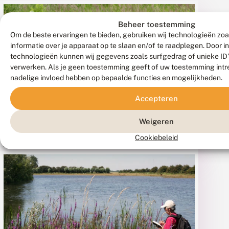
ieuwsbrieven
Nieuwsbrieven
Beheer toestemming
Om de beste ervaringen te bieden, gebruiken wij technologieën zo
eetnet
Meetnet
informatie over je apparaat op te slaan en/of te raadplegen. Door 
inders
Vlinders
technologieën kunnen wij gegevens zoals surfgedrag of unieke ID's
verwerken. Als je geen toestemming geeft of uw toestemming intre
10
2009
nadelige invloed hebben op bepaalde functies en mogelijkheden.
Accepteren
Nieuwsbrieven en
euwsbrief
Nieuwsbrief
Weigeren
etnet
Meetnet
jaarverslagen Vlinders
pdf
pdf
inders –
Vlinders –
Cookiebeleid
art 2010
Juli 2009
euwsbrief
Nieuwsbrief
etnet
Meetnet
inders –
Vlinders –
pdf
pdf
ptember
December
10
2009