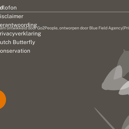
ef
olofon
isclaimer
erantwoording
am ontwikkeld door
Go2People
, ontworpen door
Blue Field Agency
|
Pr
rivacyverklaring
utch Butterfly
onservation