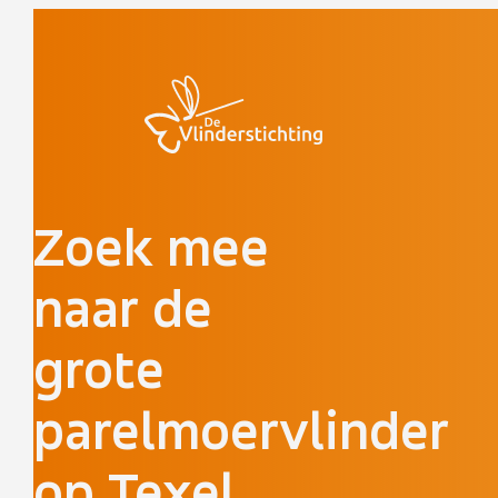
Doorgaan naar inhoud
Zoek mee
naar de
grote
parelmoervlinder
op Texel