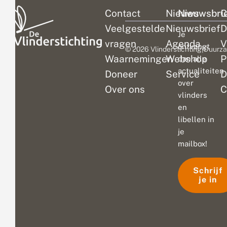
Contact
Nieuws
Nieuwsbri
C
Veelgestelde
Nieuwsbrief
D
Je
vragen
Agenda
V
ontvangt
© 2026 Vlinderstichting
|
Duurza
Waarnemingen
Webshop
P
dan alle
actualiteiten
Doneer
Service
D
over
Over ons
C
vlinders
en
libellen in
je
mailbox!
Schrijf
je in