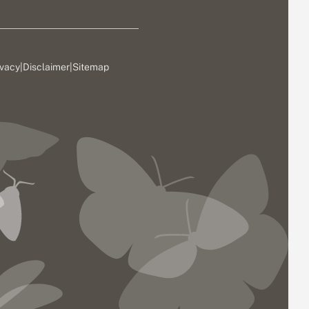
ivacy
|
Disclaimer
|
Sitemap