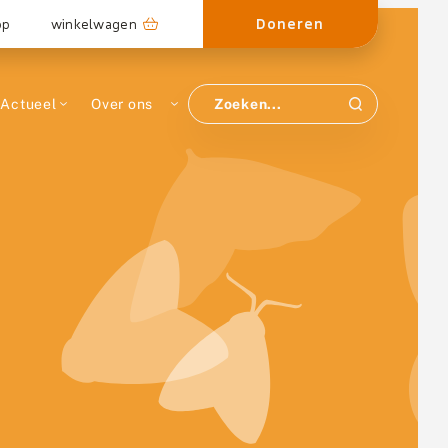
Doneren
op
winkelwagen
Actueel
Over ons