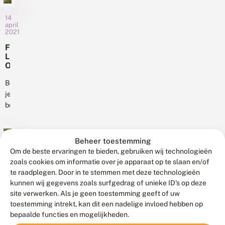
i
e
r
n
waarin
thuis
n
?
e
14
de
d
voelen.
e
april
e
straten
Er
2021
s
g
genoemd
liggen
a
F
e
c
zijn
grote
L
m
t
naar
kansen
O
e
i
vlinders.
R
e
voor
e
O
Ben
n
De
biodiversiteit...
f
N
t
je
Atalantadreef,
i
e
e
betrokken
n
het
n
A
bij
Oranjetipjesplein
D
t
de
e
en
a
V
uitvoering
de
Beheer toestemming
l
1
li
van
a
Eikenprocessierupsavenue
Om de beste ervaringen te bieden, gebruiken wij technologieën
maart
n
2021
n
ecologisch
zoals cookies om informatie over je apparaat op te slaan en/of
bijvoorbeeld.
d
t
bermbeheer,
te raadplegen. Door in te stemmen met deze technologieën
De
e
B
a
r
dan
kunnen wij gegevens zoals surfgedrag of unieke ID's op deze
r
komende
d
s
e
site verwerken. Als je geen toestemming geeft of uw
is
maanden
r
t
m
toestemming intrekt, kan dit een nadelige invloed hebben op
de
e
zijn
i
v
De
e
bepaalde functies en mogelijkheden.
nieuwe
elf...
c
li
bremvlinder
f