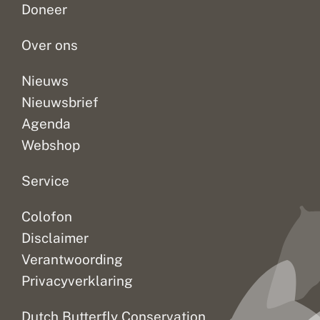
Doneer
en
vrouw
Over ons
en...
Nieuws
Nieuwsbrief
Agenda
Webshop
Service
Colofon
Disclaimer
Verantwoording
Privacyverklaring
Dutch Butterfly Conservation