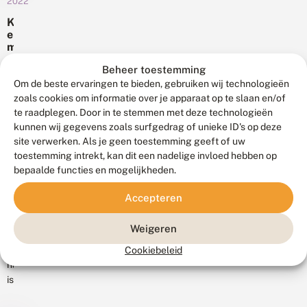
2022
echter
r
i
l
en
h
een
e
K
i
o
november
d
invasie
e
n
g
o
tevoorschijn
m
van
N
e
n
komen.
p
e
de
t
d
Beheer toestemming
e
De
In
d
e
zadellibel
e
n
Om de beste ervaringen te bieden, gebruiken wij technologieën
e
kempense
de
m
r
in...
s
r
zoals cookies om informatie over je apparaat op te slaan en/of
heidelibel
p
‘echte’
d
e
l
te raadplegen. Door in te stemmen met deze technologieën
e
is
r
winterperiode
h
a
r
kunnen wij gegevens zoals surfgedrag of unieke ID's op deze
u
een
e
kruipen
n
a
k
site verwerken. Als je geen toestemming geeft of uw
i
buitenbeentje.
d
ze
t
toestemming intrekt, kan dit een nadelige invloed hebben op
d
e
Deze
8
u
weer
e
bepaalde functies en mogelijkheden.
november
n
u
libel
weg
2022
li
B
r
was
en
b
e
Accepteren
L
e
erg
gaan
l
a
l
g
zeldzaam
in
a
Weigeren
v
i
in
t
rust
i
ë
d
De
Cookiebeleid
de
tot...
n
e
natuur
Kempen,
d
r
is
t
maar
e
n
ernstig
daar
g
i