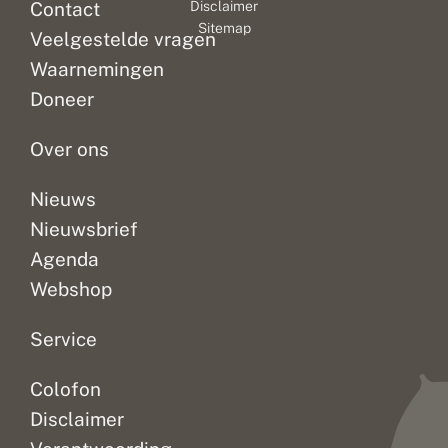
d
Contact
Disclaimer
n
d
voor
k
?
Sitemap
e
Veelgestelde vragen
o
natuur
n
p
in
d
Waarnemingen
e
de
o
r
Doneer
r
stad.
o
p
Die...
o
k
Over ons
!
Nieuws
Nieuwsbrief
Agenda
Webshop
Service
Colofon
Disclaimer