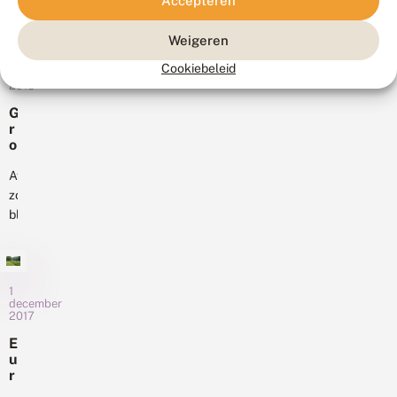
s
Accepteren
t
en
in
li
e
z
de
n
n
de
i
Weigeren
d
?
vele
bijlage
c
e
25
zonuren
Cookiebeleid
h
Sir
januari
r
vorige
2018
a
Edmund
s
c
week
d
veel
G
h
o
hebben
r
aandacht
t
o
o
gezorgd
vandaag.
e
r
e
voor
r
Helaas
w
n
Afgelopen
D
een
is...
a
e
zomer
e
explosie
r
g
V
bleek
m
van
l
li
uit
e
a
dagvlinders.
n
w
tellingen
z
Terwijl
d
e
e
in
e
er
e
n
1
de
r
r
nog
m
december
s
Krimpenerwaard
2017
a
steeds
t
een
k
veel
i
E
e
zeer
c
u
vlinderoverwinteraars
r
sterke
h
r
werden
m
t
o
achteruitgang