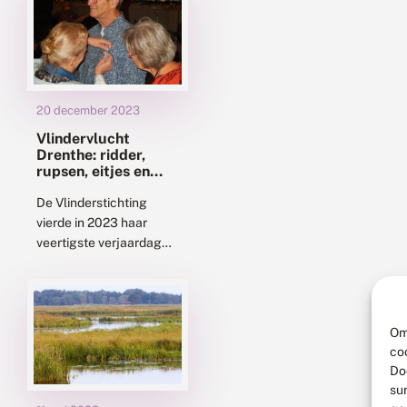
vlotvaren, casarca,
kameleongrondel,
houtsnipperpaddenstoelen,...
20 december 2023
Vlindervlucht
Drenthe: ridder,
rupsen, eitjes en
winterjuffers
De Vlinderstichting
vierde in 2023 haar
veertigste verjaardag
door een Vlindervlucht
door Nederland te
maken. Alle provincies
werden bezocht, waar
Om
de geweldige
co
vrijwilligers in het...
Do
su