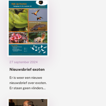
karakteristiek netwerk
in het Nederlandse
landschap. Binnenkort
start het onderhoud
weer. In tegenstelling
tot...
27 september 2024
Nieuwsbrief exoten
Er is weer een nieuwe
nieuwsbrief over exoten.
Er staan geen vlinders
of libellen in, maar wel
interessante bijdragen
over Amerikaanse