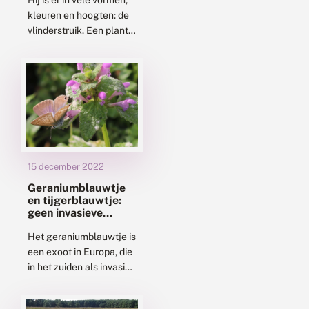
Hij is er in vele vormen,
kleuren en hoogten: de
vlinderstruik. Een plant
vol nectar en daarmee
een goede voedselbron
voor vlinders. Maar voor
welke...
15 december 2022
Geraniumblauwtje
en tijgerblauwtje:
geen invasieve
exoten
Het geraniumblauwtje is
een exoot in Europa, die
in het zuiden als invasief
wordt gezien. Ook in
Nederland duikt dit