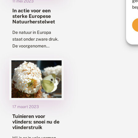
ge
11 mei 2023
be
In actie voor een
sterke Europese
Natuurherstelwet
De natuur in Europa
staat onder zware druk.
De voorgenomen
Natuurherstelwet van
de EU is daarom hard
nodig om de
achteruitgang van vele
soorten planten...
17 maart 2023
Tuinieren voor
vlinders: snoei nu de
vlinderstruik