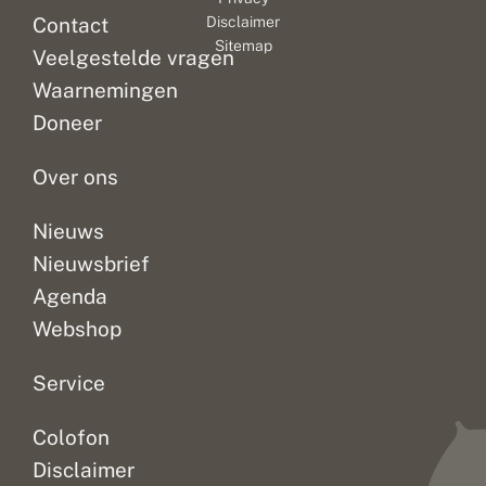
o
Een
Contact
Disclaimer
o
zoete
r
Sitemap
geurende
Veelgestelde vragen
a
stof
l
Waarnemingen
wordt
k
Doneer
l
op
e
bomen...
i
Over ons
n
e
w
Nieuws
i
n
Nieuwsbrief
t
Agenda
e
r
Webshop
v
li
n
Service
d
e
Colofon
r
s
Disclaimer
o