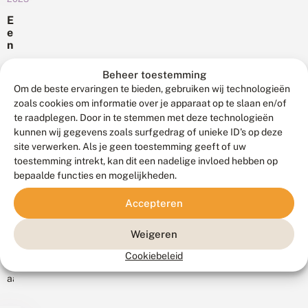
o
bij
zien.
p
E
e
De
Er
e
e
Vlinderstichting
zijn
n
n
regelmatig
n
zelfs
r
i
Al
vragen
soorten...
Beheer toestemming
u
e
sinds
van
p
Om de beste ervaringen te bieden, gebruiken wij technologieën
u
een
s
mensen
zoals cookies om informatie over je apparaat op te slaan en/of
w
jaar
die
te raadplegen. Door in te stemmen met deze technologieën
e
of
s
een
kunnen wij gegevens zoals surfgedrag of unieke ID's op deze
n
tien
rups
site verwerken. Als je geen toestemming geeft of uw
u
inventariseert
18
toestemming intrekt, kan dit een nadelige invloed hebben op
hebben
i
augustus
de
bepaalde functies en mogelijkheden.
gevonden
2023
t
KNNV-
en
u
W
Accepteren
il
nachtvlinderwerkgroep
willen
a
v
Haarlem
weten
a
o
Weigeren
nachtvlinders
r
welke
o
o
Dat
in
vlinder...
r
Cookiebeleid
m
insecten
de
N
k
aangetrokken
e
Kennemerduinen.
o
d
worden
Met
m
e