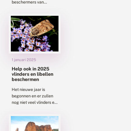
beschermers van
vlinders in Europa in
Wageningen bij elkaar
om de nieuwste
inzichten uit te wisselen
over de
ontwikkelingen...
1 januari 2025
Help ook in 2025
vlinders en libellen
beschermen
Het nieuwe jaar is
begonnen en er zullen
nog niet veel vlinders en
libellen worden gezien,
behalve misschien wat
overwinterende
dagpauwogen of