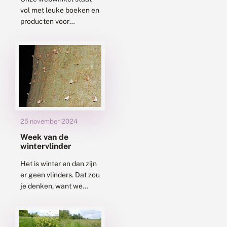
vol met leuke boeken en
producten voor
enthousiaste vlinderaars
en libellenkijkers.
Bijvoorbeeld de nieuwe
Veldgids dagvlinders,
onmisbaar voor iedereen
die naar vlinders...
25 november 2024
Week van de
wintervlinder
Het is winter en dan zijn
er geen vlinders. Dat zou
je denken, want we
associëren vlinders
vooral met zomer, zon
en warmte. Maar