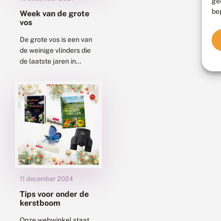
ge
be
Week van de grote
vos
De grote vos is een van
de weinige vlinders die
de laatste jaren in
aantal en verspreiding
door het land toeneemt.
Nu zitten ze
weggekropen...
11 december 2024
Tips voor onder de
kerstboom
Onze webwinkel staat