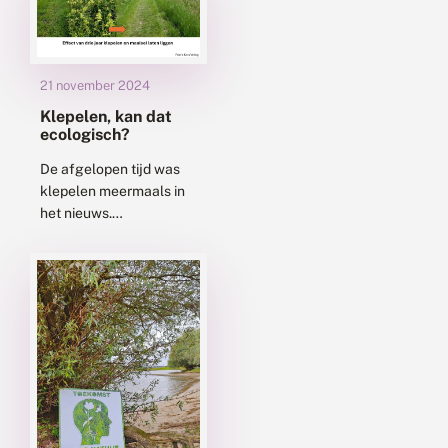
nachtvlinders...
21 november 2024
Klepelen, kan dat
ecologisch?
De afgelopen tijd was
klepelen meermaals in
het nieuws.
Waterschappen
stevenen af op een
verbod op inzet van
klepelmaaiers per 1-1-
2025, maar vinden dat
onterecht...