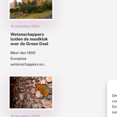
winterjuffers. Op de...
16 december 2024
Wetenschappers
luiden de noodklok
over de Green Deal
Meer dan 1900
Europese
wetenschappers en
meer dan 30
wetenschappelijke
organisaties uiten grote
zorgen over de
toekomst van de Green
Om
Deal. Deze zijn
co
aangewakkerd door...
Do
su
16 december 2024