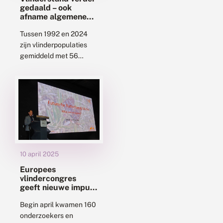
gedaald – ook
afname algemene
soorten
Tussen 1992 en 2024
zijn vlinderpopulaties
gemiddeld met 56
procent afgenomen. De
vlinderstand daalde voor
het tiende jaar op rij, en
bereikte in 2024 het...
10 april 2025
Europees
vlindercongres
geeft nieuwe impuls
voor natuurherstel
Begin april kwamen 160
onderzoekers en