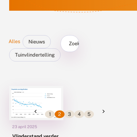
Alles
Nieuws
Zoek...
Tuinvlindertelling
1
2
3
4
5
23 april 2025
Vlinderstand verder