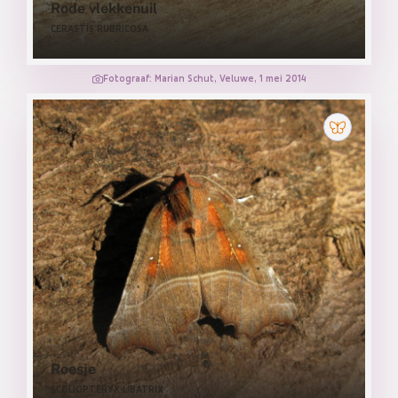
Rode vlekkenuil
CERASTIS RUBRICOSA
Fotograaf: Marian Schut, Veluwe, 1 mei 2014
Roesje
SCOLIOPTERYX LIBATRIX