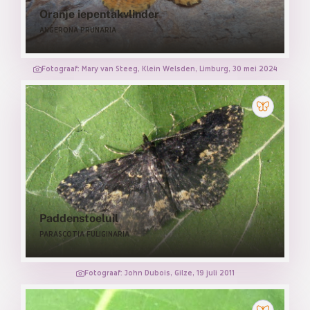
Oranje iepentakvlinder
ANGERONA PRUNARIA
Fotograaf: Mary van Steeg, Klein Welsden, Limburg, 30 mei 2024
Paddenstoeluil
PARASCOTIA FULIGINARIA
Fotograaf: John Dubois, Gilze, 19 juli 2011