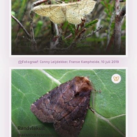
Randstipspanner
IDAEA SYLVESTRARIA
Fotograaf: Conny Leijdekker, Franse Kampheide, 10 juli 2019
Randvlekuil
CHARANYCA FERRUGINEA