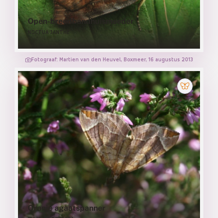
Open-breedbandhuismoeder
NOCTUA JANTHE
Fotograaf: Martien van den Heuvel, Boxmeer, 16 augustus 2013
Oranje agaatspanner