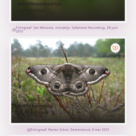
Naaldboombeertje
EILEMA DEPRESSA
Fotograaf: Jan Wessels, vrouwtje, Sallandse Heuvelrug, 28 juni
2013
Nachtpauwoog
SATURNIA PAVONIA
Fotograaf: Marian Schut, Deelerwoud, 8 mei 2013