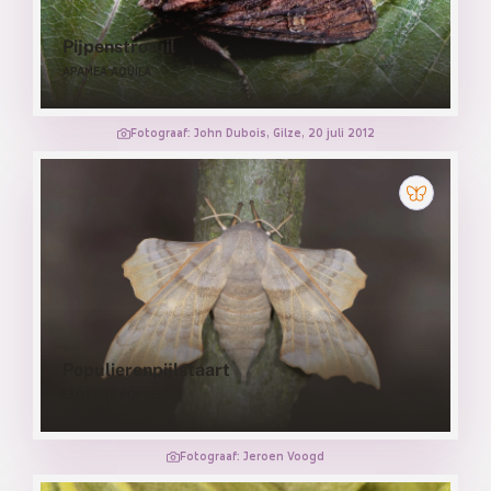
Pijpenstro-uil
APAMEA AQUILA
Fotograaf: John Dubois, Gilze, 20 juli 2012
Populierenpijlstaart
LAOTHOE POPULI
Fotograaf: Jeroen Voogd