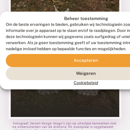
Beheer toestemming
Om de beste ervaringen te bieden, gebruiken wij technologieën zo
informatie over je apparaat op te slaan en/of te raadplegen. Door 
deze technologieën kunnen wij gegevens zoals surfgedrag of uniek
verwerken. Als je geen toestemming geeft of uw toestemming intre
nadelige invloed hebben op bepaalde functies en mogelijkheden.
Accepteren
Weigeren
Cookiebeleid
Psi-uil
ACRONICTA PSI
Fotograaf: Jeroen Voogd. Imago's zijn op uiterlijke kenmerken niet
te onderscheiden van de drietand. Dit exemplaar is opgekweekt