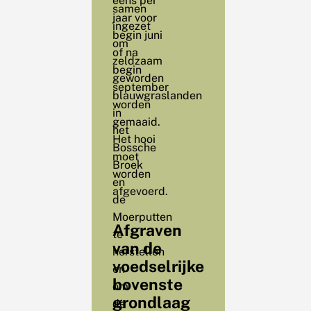
eens per
samen
jaar voor
ingezet
begin juni
om
of na
zeldzaam
begin
geworden
september
blauwgraslanden
worden
in
gemaaid.
het
Het hooi
Bossche
moet
Broek
worden
en
afgevoerd.
de
Moerputten
Afgraven
te
van de
herstellen
voedselrijke
en
bovenste
om
grondlaag
de