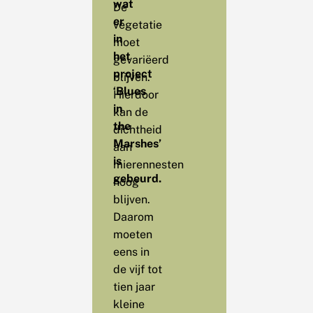
wat
De
er
vegetatie
in
moet
het
gevariëerd
project
blijven.
‘Blues
Hierdoor
in
kan de
the
dichtheid
Marshes’
aan
is
mierennesten
gebeurd.
hoog
blijven.
Daarom
moeten
eens in
de vijf tot
tien jaar
kleine