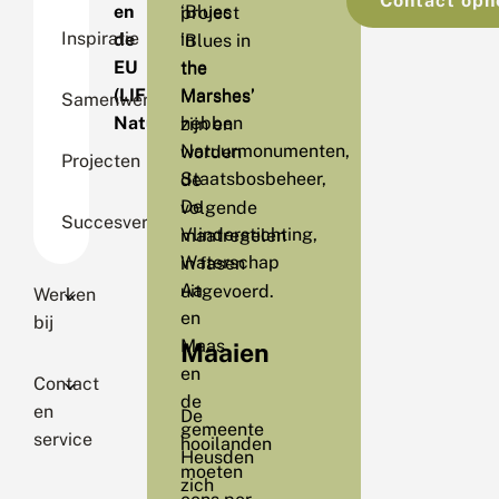
Contact op
‘Blues
en
project
Inspiratie
in
de
‘Blues in
the
EU
the
Marshes’
(LIFE+
Marshes’
Samenwerking
hebben
Nature).
zijn en
Natuurmonumenten,
worden
Projecten
Staatsbosbeheer,
de
De
volgende
Succesverhalen
Vlinderstichting,
maatregelen
Waterschap
in fasen
Aa
uitgevoerd.
Werken
en
bij
Maas
Maaien
en
Contact
de
en
De
gemeente
service
hooilanden
Heusden
moeten
zich