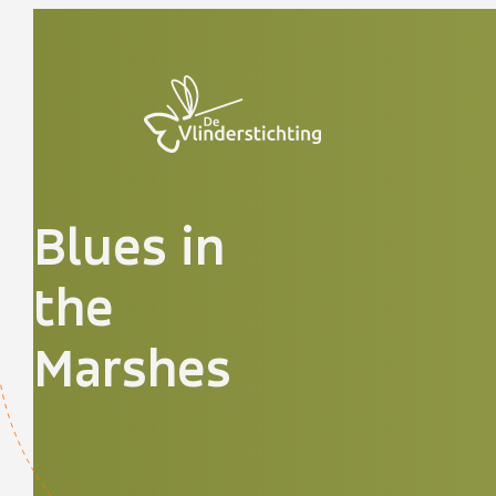
Doorgaan naar inhoud
Blues in
the
Marshes