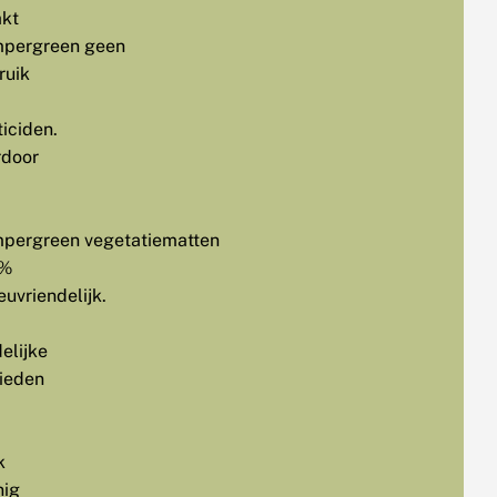
kt
pergreen geen
ruik
iciden.
rdoor
pergreen vegetatiematten
0%
euvriendelijk.
elijke
ieden
k
nig