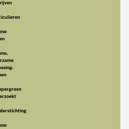
rijven
ticulieren
ene
en
ene,
rzame
ossing.
men
pergreen
erzoekt
nderstichting
ene