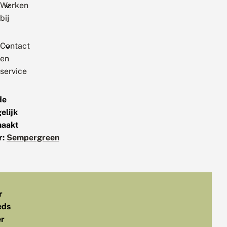
Werken
bij
Contact
en
service
de
elijk
aakt
r:
Sempergreen
r
eds
r