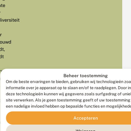
mte
r
iversiteit
r
ouwd
dt,
dt
roleven
Beheer toestemming
rgaans
Om de beste ervaringen te bieden, gebruiken wij technologieën zo
toord.
informatie over je apparaat op te slaan en/of te raadplegen. Door 
deze technologieën kunnen wij gegevens zoals surfgedrag of uniek
site verwerken. Als je geen toestemming geeft of uw toestemming i
passing
een nadelige invloed hebben op bepaalde functies en mogelijkhed
Accepteren
s