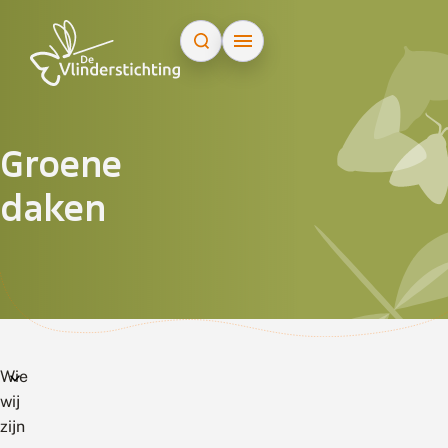
Doorgaan naar inhoud
Groene
daken
Wie
wij
zijn