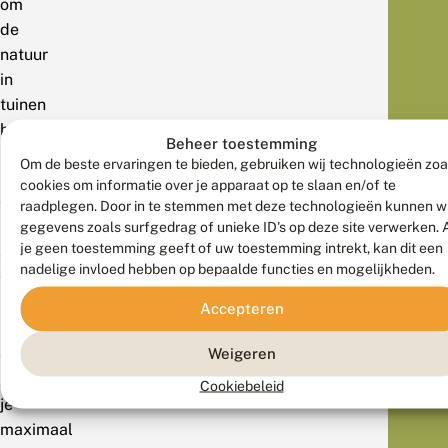
om
de
natuur
in
tuinen
beter
Beheer toestemming
in
Om de beste ervaringen te bieden, gebruiken wij technologieën zoa
beeld
cookies om informatie over je apparaat op te slaan en/of te
te
raadplegen. Door in te stemmen met deze technologieën kunnen wi
gegevens zoals surfgedrag of unieke ID's op deze site verwerken. 
krijgen
je geen toestemming geeft of uw toestemming intrekt, kan dit een
en
nadelige invloed hebben op bepaalde functies en mogelijkheden.
te
beschermen
Accepteren
–
Weigeren
én
geniet
Cookiebeleid
je
maximaal