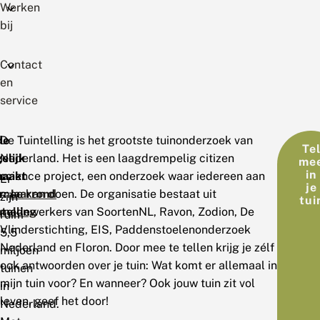
Werken
bij
Contact
en
service
de
De Tuintelling is het grootste tuinonderzoek van
Te
elijk
Nederland. Het is een laagdrempelig citizen
me
in
aakt
science project, een onderzoek waar iedereen aan
Er
je
r:
mee kan doen. De organisatie bestaat uit
Jaarrond
zijn
tui
telling
medewerkers van SoortenNL, Ravon, Zodion, De
ruim
Vlinderstichting, EIS, Paddenstoelenonderzoek
5,5
Nederland en Floron. Door mee te tellen krijg je zélf
miljoen
ook antwoorden over je tuin: Wat komt er allemaal in
tuinen
mijn tuin voor? En wanneer? Ook jouw tuin zit vol
in
leven, geef het door!
Nederland.