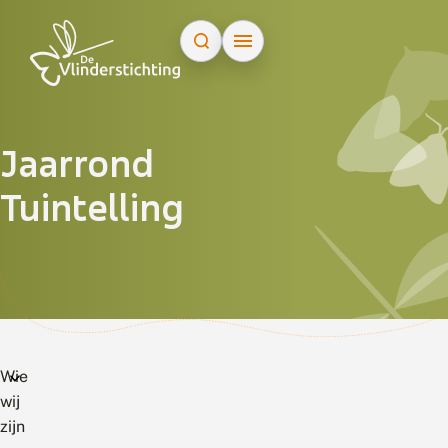
Doorgaan naar inhoud
Jaarrond
Tuintelling
Wie
wij
zijn