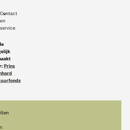
Contact
en
service
de
elijk
aakt
r:
Prins
nhard
tuurfonds
llen
n