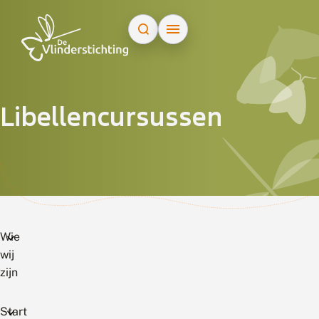
Doorgaan naar inhoud
Libellencursussen
Wie
wij
zijn
Start