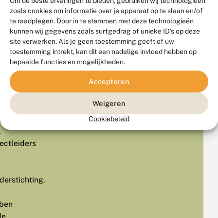
Om de beste ervaringen te bieden, gebruiken wij technologieën
zoals cookies om informatie over je apparaat op te slaan en/of
te raadplegen. Door in te stemmen met deze technologieën
sussen
kunnen wij gegevens zoals surfgedrag of unieke ID's op deze
den
site verwerken. Als je geen toestemming geeft of uw
even
toestemming intrekt, kan dit een nadelige invloed hebben op
r
bepaalde functies en mogelijkheden.
Accepteren
nsven
Weigeren
dien
Cookiebeleid
,
ectleiders
derstichting.
ben
de