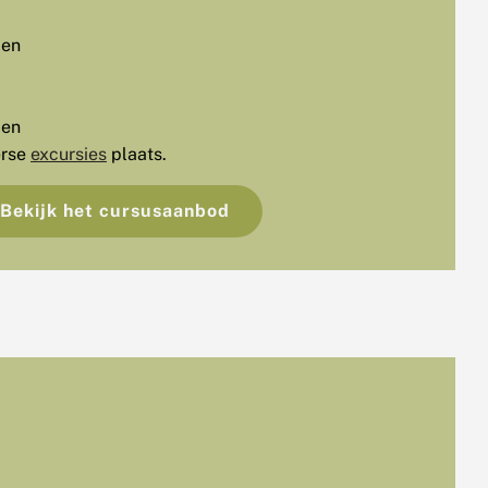
den
den
erse
excursies
plaats.
Bekijk het cursusaanbod