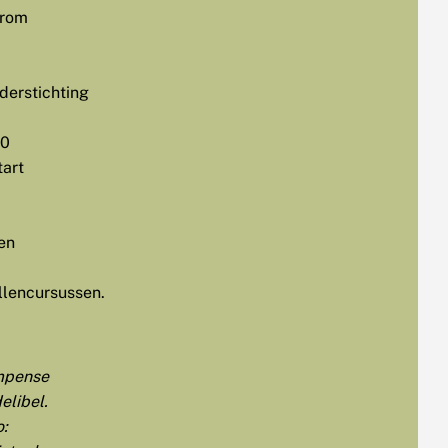
rom
derstichting
0
tart
en
llencursussen.
pense
elibel.
o: