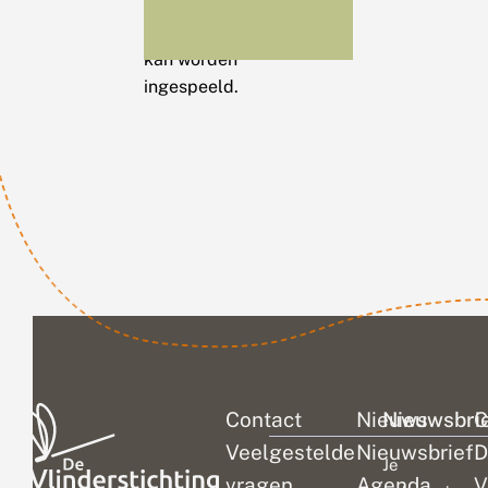
gerichte
maatregelen op
kan worden
ingespeeld.
Contact
Nieuws
Nieuwsbri
C
Veelgestelde
Nieuwsbrief
D
Je
vragen
Agenda
V