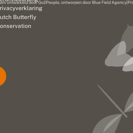
am ontwikkeld door
Go2People
, ontworpen door
Blue Field Agency
|
Pr
rivacyverklaring
utch Butterfly
onservation