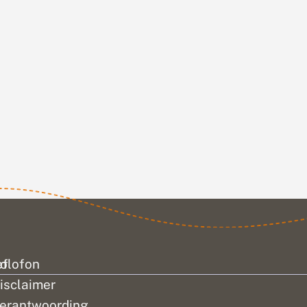
ef
olofon
isclaimer
erantwoording