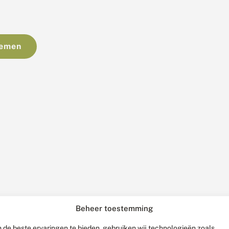
nemen
Beheer toestemming
 de beste ervaringen te bieden, gebruiken wij technologieën zoals