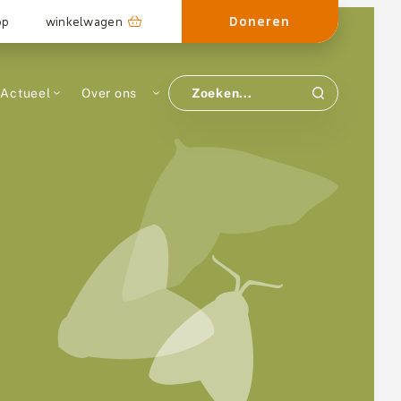
Doneren
op
winkelwagen
Actueel
Over ons