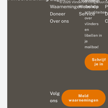
ontvangt
© 2026 Vlinderstichting
|
Duurza
Waarnemingen
Webshop
P
dan alle
actualiteiten
Doneer
Service
D
over
Over ons
C
vlinders
en
libellen in
je
mailbox!
Schrijf
je in
Volg
Meld
ons
waarnemingen