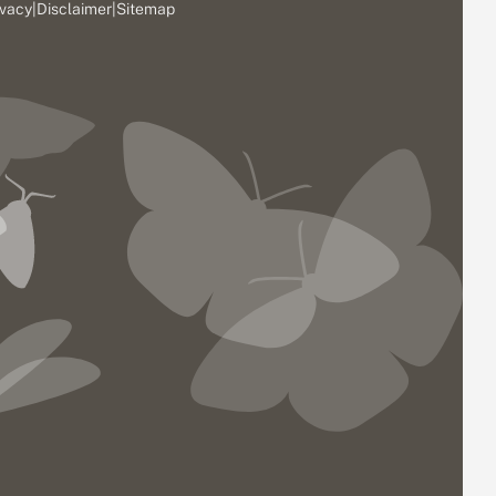
ivacy
|
Disclaimer
|
Sitemap