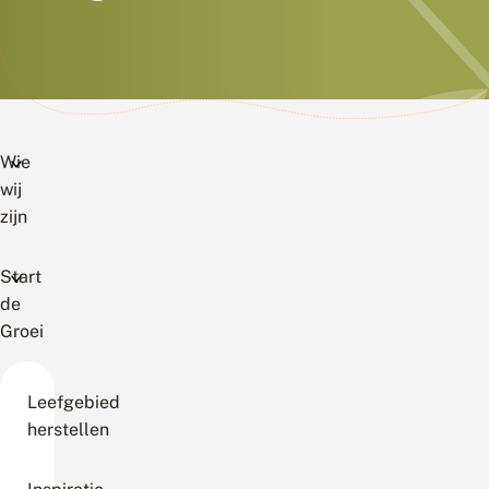
Wie
wij
zijn
Start
de
Groei
Leefgebied
herstellen