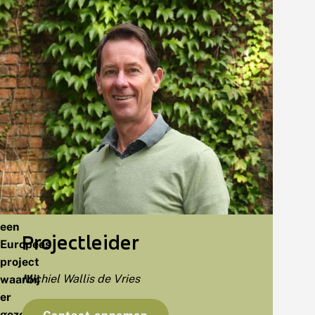
aakt
De
r:
EU
biodiversiteit
van
landbouwgrond
neemt
in
heel
Europa
sterk
af.
SHOWCASE
is
een
Projectleider
Europees
project
Michiel Wallis de Vries
waarbij
er
gezocht