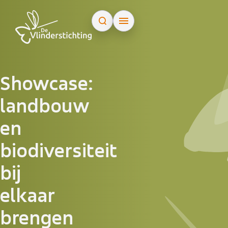
Doorgaan naar inhoud
Showcase:
landbouw
en
biodiversiteit
bij
elkaar
brengen