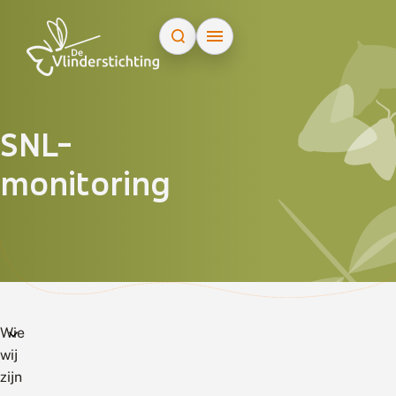
Doorgaan naar inhoud
SNL-
monitoring
Wie
wij
zijn