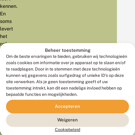
kennen.
En
soms
levert
het
ook
Beheer toestemming
nog
Om de beste ervaringen te bieden, gebruiken wij technologieën
onverwachte
zoals cookies om informatie over je apparaat op te slaan en/of
zeldzame
te raadplegen. Door in te stemmen met deze technologieën
soorten
kunnen wij gegevens zoals surfgedrag of unieke ID's op deze
op!
site verwerken. Als je geen toestemming geeft of uw
toestemming intrekt, kan dit een nadelige invloed hebben op
Een
bepaalde functies en mogelijkheden.
voorbeeld
Accepteren
hiervan
is
Weigeren
een
Cookiebeleid
nieuwe