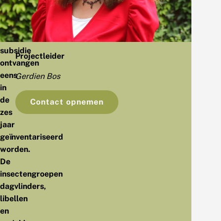
Landschap
moeten
natuurterreinen
die
subsidie
Projectleider
ontvangen
eens
Gerdien Bos
in
de
Contact opnemen
zes
jaar
geïnventariseerd
worden.
De
insectengroepen
dagvlinders,
libellen
en