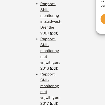
ge
Rapport:
be
SNL-
monitoring
in Zuidwest-
Drenthe
2021
(pdf)
Rapport:
SNL-
monitoring
met
vrijwilligers
2016
(pdf)
Rapport:
SNL-
monitoring
met
vrijwilligers
2017
(pdf)