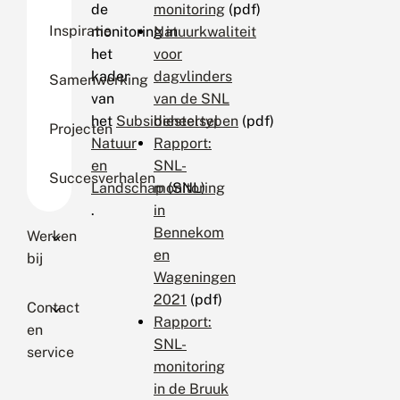
de
monitoring
(pdf)
Inspiratie
monitoring in
Natuurkwaliteit
het
voor
kader
dagvlinders
Samenwerking
van
van de SNL
het
Subsidiestelsel
beheertypen
(pdf)
Projecten
Natuur
Rapport:
en
SNL-
Succesverhalen
Landschap
monitoring
(SNL)
.
in
Bennekom
Werken
en
bij
Wageningen
2021
(pdf)
Contact
Rapport:
en
SNL-
service
monitoring
in de Bruuk