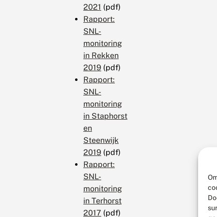
2021
(pdf)
Rapport:
SNL-
monitoring
in Rekken
2019
(pdf)
Rapport:
SNL-
monitoring
in Staphorst
en
Steenwijk
2019
(pdf)
Rapport:
SNL-
Om
co
monitoring
Do
in Terhorst
su
2017
(pdf)