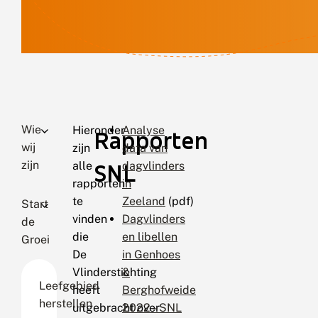
Wie
Hieronder
Analyse
Rapporten
wij
zijn
data van
zijn
SNL
alle
dagvlinders
rapporten
in
te
Zeeland
(pdf)
Start
vinden
Dagvlinders
de
die
en libellen
Groei
De
in Genhoes
Vlinderstichting
&
Leefgebied
heeft
Berghofweide
herstellen
uitgebracht over
2022 – SNL