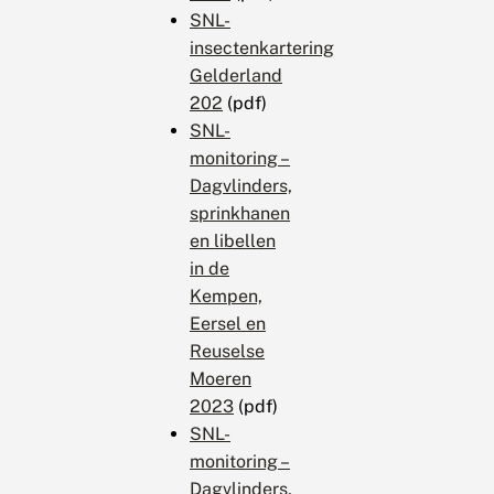
SNL-
insectenkartering
Gelderland
202
(pdf)
SNL-
monitoring –
Dagvlinders,
sprinkhanen
en libellen
in de
Kempen,
Eersel en
Reuselse
Moeren
2023
(pdf)
SNL-
monitoring –
Dagvlinders,