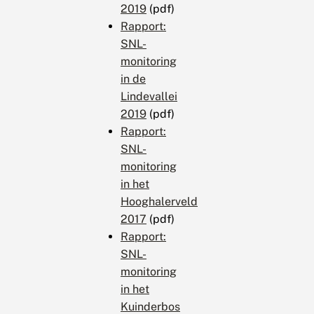
2019
(pdf)
Rapport:
SNL-
monitoring
in de
Lindevallei
2019
(pdf)
Rapport:
SNL-
monitoring
in het
Hooghalerveld
2017
(pdf)
Rapport:
SNL-
monitoring
in het
Kuinderbos