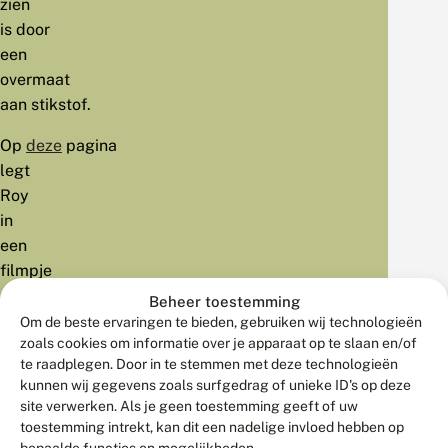
zien
is door
een
overmaat
aan stikstof.
Op
deze
pagina
legt
Roy
in
een
filmpje
uit
Beheer toestemming
wat
Om de beste ervaringen te bieden, gebruiken wij technologieën
zoals cookies om informatie over je apparaat op te slaan en/of
het
te raadplegen. Door in te stemmen met deze technologieën
stikstofprobleem
kunnen wij gegevens zoals surfgedrag of unieke ID's op deze
betekent
site verwerken. Als je geen toestemming geeft of uw
voor
toestemming intrekt, kan dit een nadelige invloed hebben op
de
bepaalde functies en mogelijkheden.