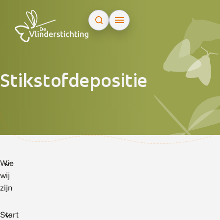
Doorgaan naar inhoud
Stikstofdepositie
Wie
wij
zijn
Start