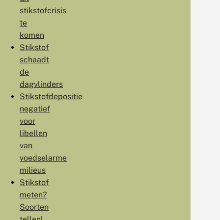
stikstofcrisis
te
komen
Stikstof
schaadt
de
dagvlinders
Stikstofdepositie
negatief
voor
libellen
van
voedselarme
milieus
Stikstof
meten?
Soorten
tellen!