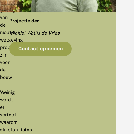
de
gevolgen
van
Projectleider
de
nieuwe
Michiel Wallis de Vries
wetgeving
problematisch
Contact opnemen
zijn
voor
de
bouw
.
Weinig
wordt
er
verteld
waarom
stikstofuitstoot