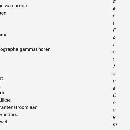
d
essa cardui).
e
men
r
(
F
mma-
o
t
tographa gamma) horen
o
:
J
a
ot
n
l
e
 de
C
lijkse
o
rantenstroom aan
c
vlinders.
k
wel
m