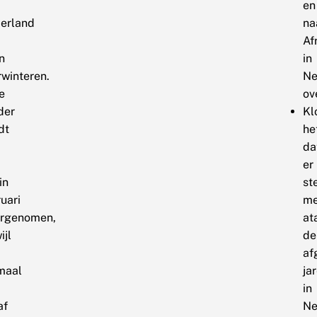
en
erland
na
Af
n
in
rwinteren.
Ne
e
ov
der
Kl
dt
he
da
er
in
st
uari
me
rgenomen,
at
ijl
de
af
maal
ja
in
af
Ne