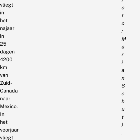
vliegt
o
in
t
het
o
najaar
:
in
M
25
a
dagen
r
4200
i
km
a
van
n
Zuid-
S
Canada
c
naar
h
Mexico.
u
In
t
het
)
voorjaar
.
vliegt