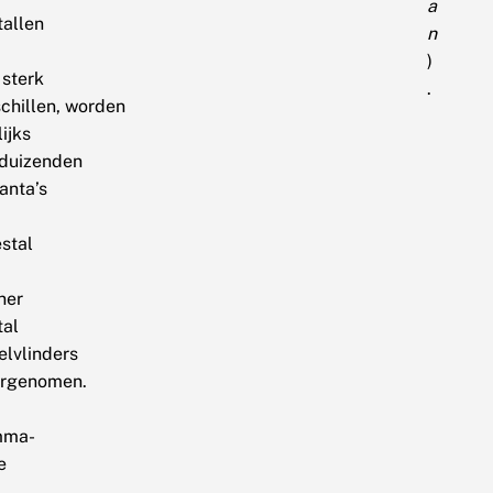
a
tallen
n
)
 sterk
.
schillen, worden
lijks
nduizenden
anta’s
stal
ner
tal
elvlinders
rgenomen.
mma-
e