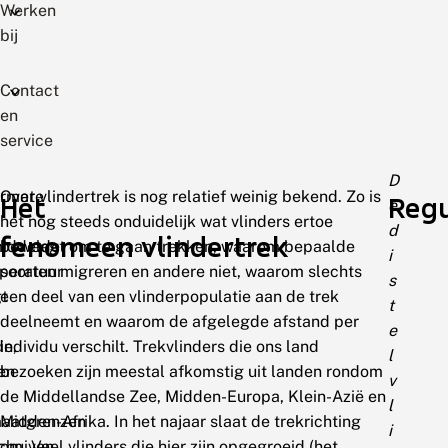
Werken
bij
Contact
en
service
D
rmate
Over vlindertrek is nog relatief weinig bekend. Zo is
Het
Regu
e
het nog steeds onduidelijk wat vlinders ertoe
d
fenomeen vlindertrek
iddelde
beweegt om te gaan trekken, waarom bepaalde
i
peratuur
soorten migreren en andere niet, waarom slechts
s
gt
een deel van een vlinderpopulatie aan de trek
t
deelneemt en waarom de afgelegde afstand per
e
de,
individu verschilt. Trekvlinders die ons land
l
en
bezoeken zijn meestal afkomstig uit landen rondom
v
de Middellandse Zee, Midden-Europa, Klein-Azië en
l
maatgrenzen
Midden-Afrika. In het najaar slaat de trekrichting
i
chuiven
om. Veel vlinders die hier zijn opgegroeid (het