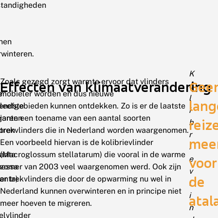
tandigheden
nen
rwinteren.
K
Zoals gezegd zorgt warmte ervoor dat vlinders
Effecten van klimaatverandering
Gee
o
e
mobieler worden en dus nieuwe
l
lang
endste
leefgebieden kunnen ontdekken. Zo is er de laatste
i
ranten
jaren een toename van een aantal soorten
reiz
b
oren
trekvlinders die in Nederland worden waargenomen.
r
mee
Een voorbeeld hiervan is de kolibrievlinder
i
lanta
(Macroglossum stellatarum) die vooral in de warme
e
voor
nessa
zomer van 2003 veel waargenomen werd. Ook zijn
v
de
anta)
er trekvlinders die door de opwarming nu wel in
l
Nederland kunnen overwinteren en in principe niet
i
atal
meer hoeven te migreren.
n
elvlinder