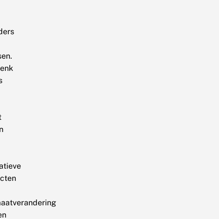
ders
sen.
enk
s
t
n
atieve
ecten
maatverandering
en