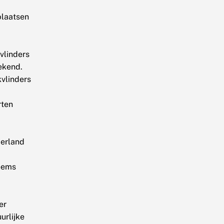
plaatsen
vlinders
ekend.
kvlinders
rten
erland
eems
er
urlijke