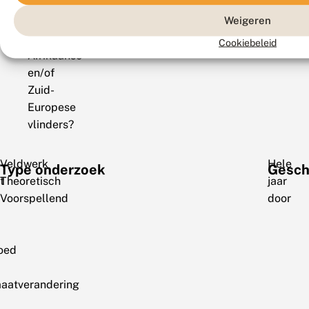
voor
Weigeren
de
Noord-
Cookiebeleid
Afrikaanse
en/of
Zuid-
Europese
vlinders?
Veldwerk
Hele
Type onderzoek
Gesch
t
Theoretisch
jaar
Voorspellend
door
loed
maatverandering