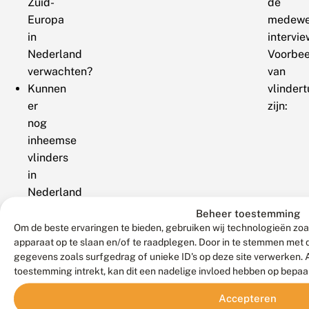
Zuid-
de
Europa
medewe
in
intervie
Nederland
Voorbe
verwachten?
van
Kunnen
vlindert
er
zijn:
nog
inheemse
vlinders
in
Nederland
leven
Beheer toestemming
als
Om de beste ervaringen te bieden, gebruiken wij technologieën zoa
apparaat op te slaan en/of te raadplegen. Door in te stemmen met
het
gegevens zoals surfgedrag of unieke ID's op deze site verwerken.
klimaat
toestemming intrekt, kan dit een nadelige invloed hebben op bepaa
geschikt
is
Accepteren