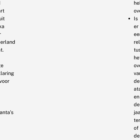
d
he
rt
ov
it
Is
ka
er
r
ee
erland
re
t.
tu
he
ge
ov
laring
va
voor
de
at
en
de
anta’s
ja
te
of
de