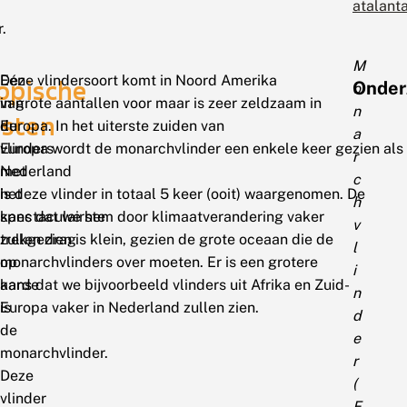
atalant
r.
M
Eén
Deze vlindersoort komt in Noord Amerika
opische
Onder
o
van
in grote aantallen voor maar is zeer zeldzaam in
n
asten
de
Europa. In het uiterste zuiden van
a
vlinders
Europa wordt de monarchvlinder een enkele keer gezien als
r
met
Nederland
c
het
is deze vlinder in totaal 5 keer (ooit) waargenomen. De
h
spectaculairste
kans dat we hem door klimaatverandering vaker
v
trekgedrag
zullen zien is klein, gezien de grote oceaan die de
l
op
monarchvlinders over moeten. Er is een grotere
i
aarde
kans dat we bijvoorbeeld vlinders uit Afrika en Zuid-
n
is
Europa vaker in Nederland zullen zien.
d
de
e
monarchvlinder.
r
Deze
(
vlinder
F