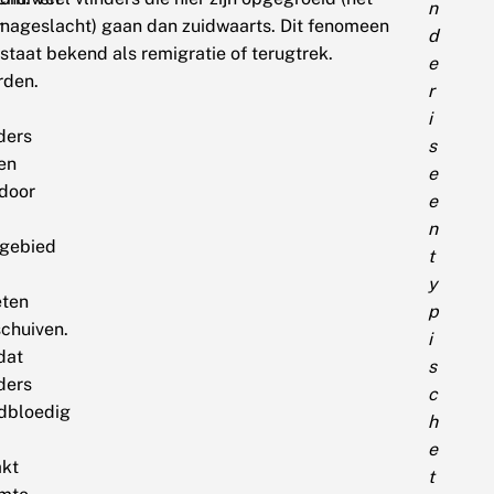
n
r
nageslacht) gaan dan zuidwaarts. Dit fenomeen
d
staat bekend als remigratie of terugtrek.
e
rden.
r
i
ders
s
en
e
rdoor
e
n
fgebied
t
y
ten
p
schuiven.
i
dat
s
ders
c
dbloedig
h
e
kt
t