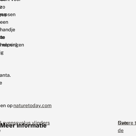
e
zo
gen
rupsen
een
handje
ste
te
rnemingen
helpen!
ig
anta.
e
den op
naturetoday.com
Levenscyclus vlinders
Over
Nature 
Meer informatie
e
de