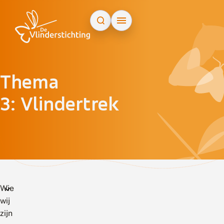
Doorgaan naar inhoud
Thema
3: Vlindertrek
Wie
wij
zijn