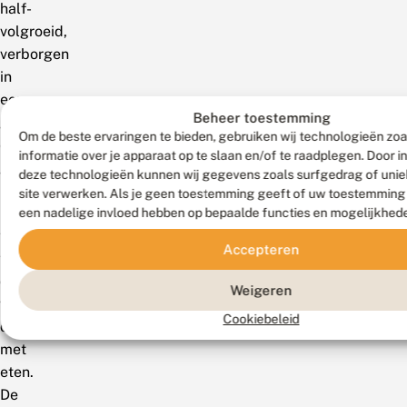
half-
volgroeid,
verborgen
in
een
Beheer toestemming
graspol
Om de beste ervaringen te bieden, gebruiken wij technologieën zo
en
informatie over je apparaat op te slaan en/of te raadplegen. Door 
gaan
deze technologieën kunnen wij gegevens zoals surfgedrag of uniek
bij
site verwerken. Als je geen toestemming geeft of uw toestemming i
hogere
een nadelige invloed hebben op bepaalde functies en mogelijkhed
temperaturen
Accepteren
tijdens
de
Weigeren
winterperiode
Cookiebeleid
door
met
eten.
De