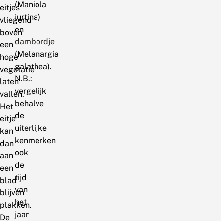
(Maniola
eitjes
jurtina)
vliegend
en
boven
dambordje
een
(Melanargia
hoge
galathea).
vegetatie
N.B.:
laten
vergelijk
vallen.
behalve
Het
de
eitje
uiterlijke
kan
kenmerken
dan
ook
aan
de
een
tijd
blad
van
blijven
het
plakken.
jaar
De