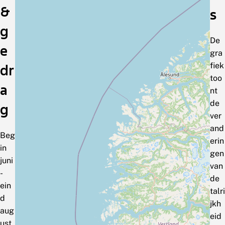
&
s
g
De
e
gra
fiek
dr
too
a
nt
de
g
ver
and
Beg
erin
in
gen
juni
van
-
de
ein
talri
d
jkh
aug
eid
ust