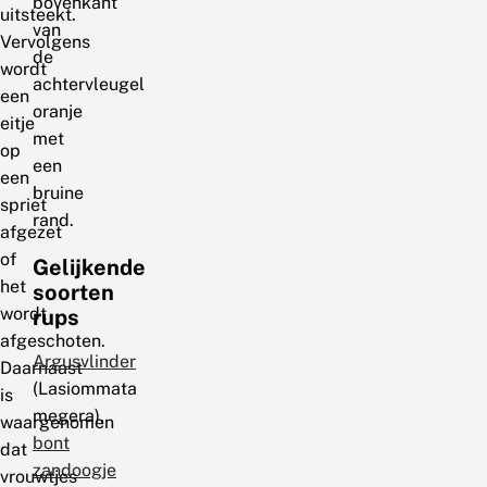
bovenkant
uitsteekt.
van
Vervolgens
de
wordt
achtervleugel
een
oranje
eitje
met
op
een
een
bruine
spriet
rand.
afgezet
of
Gelijkende
het
soorten
wordt
rups
afgeschoten.
Argusvlinder
Daarnaast
(Lasiommata
is
megera),
waargenomen
bont
dat
zandoogje
vrouwtjes