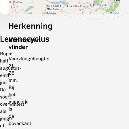
Leaflet
Herkenning
Levenscyclus
Kenmerken
vlinder
Rups:
Voorvleugellengte:
half
21-
augustus-
28
eind
mm.
juni.
Bij
De
het
soort
mannetje
overwintert
is
als
de
jonge
bovenkant
of