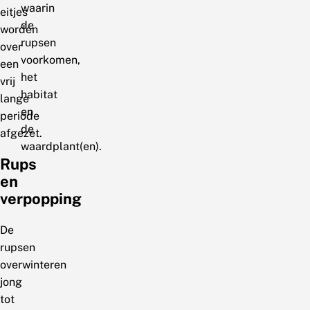
waarin
eitjes
de
worden
rupsen
over
voorkomen,
een
het
vrij
habitat
lange
en
periode
de
afgezet.
waardplant(en).
Rups
en
verpopping
De
rupsen
overwinteren
jong
tot