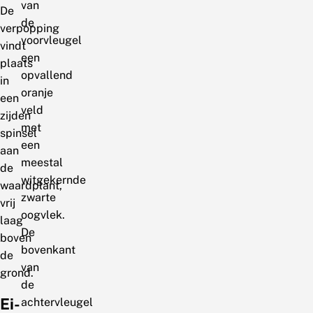
van
De
de
verpopping
voorvleugel
vindt
een
plaats
opvallend
in
oranje
een
veld
zijden
met
spinsel
een
aan
meestal
de
witgekernde
waardplant,
zwarte
vrij
oogvlek.
laag
De
boven
bovenkant
de
van
grond.
de
Ei-
achtervleugel