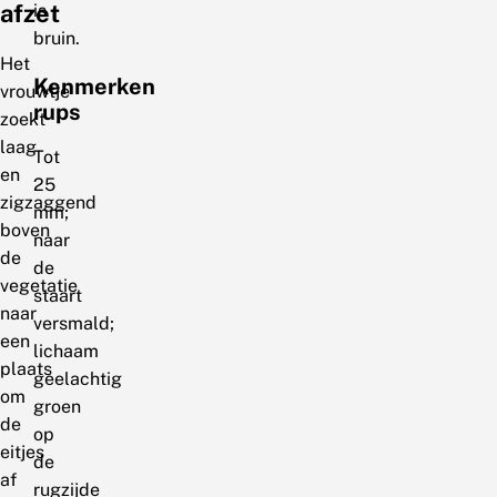
afzet
is
bruin.
Het
Kenmerken
vrouwtje
rups
zoekt
laag
Tot
en
25
zigzaggend
mm;
boven
naar
de
de
vegetatie
staart
naar
versmald;
een
lichaam
plaats
geelachtig
om
groen
de
op
eitjes
de
af
rugzijde