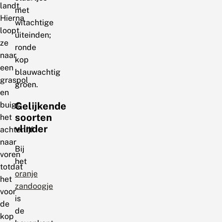
landt.
met
Hierna
witachtige
loopt
uiteinden;
ze
ronde
naar
kop
een
blauwachtig
graspol
groen.
en
buigt
Gelijkende
soorten
het
vlinder
achterlijf
naar
Bij
voren
het
totdat
oranje
het
zandoogje
voor
is
de
de
kop