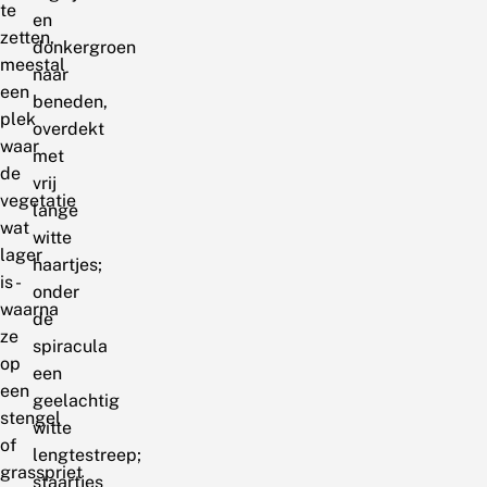
te
en
zetten,
donkergroen
meestal
naar
een
beneden,
plek
overdekt
waar
met
de
vrij
vegetatie
lange
wat
witte
lager
haartjes;
is -
onder
waarna
de
ze
spiracula
op
een
een
geelachtig
stengel
witte
of
lengtestreep;
grasspriet
staartjes