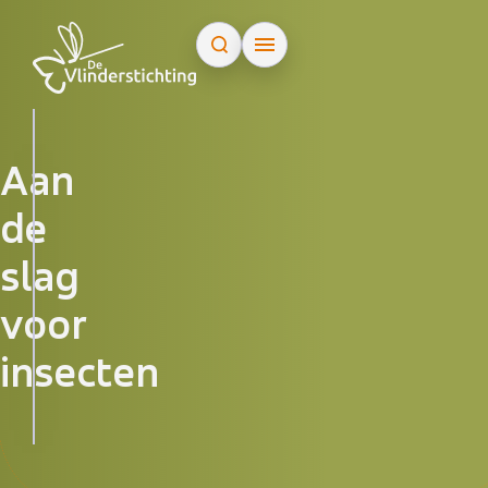
Doorgaan naar inhoud
Zoeken...
Aan
de
slag
voor
insecten