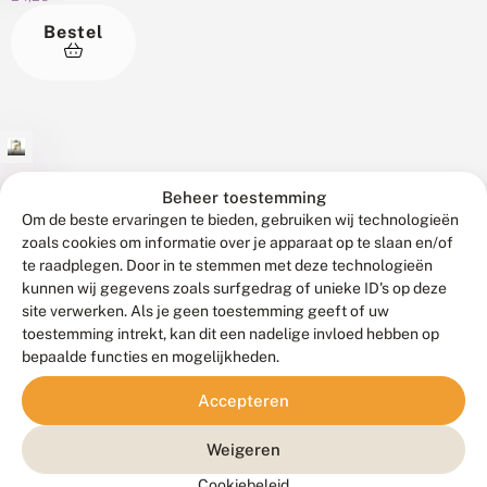
d
ë
rijk
nemen!
foto’s
e
dieren,
gids.
Bestel
O
geïllustreerde
r
en
goede
p
s
boek
kaarten. Met
plantcombinaties
z
staan
deze
en
o
Op
meer
nieuwe
e
concrete
zoek
dan
k
vlindergids
tips
naar
n
1000
kan
om
a
vlinders
soorten
iedere
€
van
a
Beheer toestemming
en
macronachtvlinders
37,95
liefhebber
r
je
Om de beste ervaringen te bieden, gebruiken wij technologieën
libellen
die
v
alle
eigen
Bestel
V
zoals cookies om informatie over je apparaat op te slaan en/of
neemt
l
voorkomen
150
e
stukje
te raadplegen. Door in te stemmen met deze technologieën
i
je
in
l
soorten
groen
kunnen wij gegevens zoals surfgedrag of unieke ID's op deze
n
mee
Nederland
d
dagvlinders
een
Voor
d
site verwerken. Als je geen toestemming geeft of uw
g
naar
en
van
e
diervriendelijk
iedereen
toestemming intrekt, kan dit een nadelige invloed hebben op
i
mooie
België.
r
Noordwest-
paradijsje
die
d
bepaalde functies en mogelijkheden.
vlinder-
s
Met
Europa
s
te
snel
e
€
en
schitterende
l
snel
Accepteren
maken.
en
34,45
n
libellengebieden
i
tekeningen
en
l
betrouwbaar
b
Bestel
in
H
van
i
betrouwbaar
Weigeren
alle
e
a
Nederland.
b
Richard
herkennen.
l
libellen
n
e
Cookiebeleid
Van