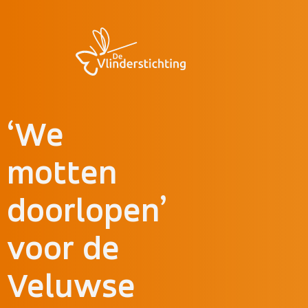
Doorgaan naar inhoud
‘We
motten
doorlopen’
voor de
Veluwse