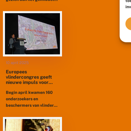
to
van de afgelopen jaren.
in
Het mooie, zonnige weer
heeft daar zeker aan...
10 april 2025
Europees
vlindercongres geeft
nieuwe impuls voor
natuurherstel
Begin april kwamen 160
onderzoekers en
beschermers van vlinders
in Europa in Wageningen
bij elkaar om de nieuwste
inzichten uit te wisselen
over de ontwikkelingen...