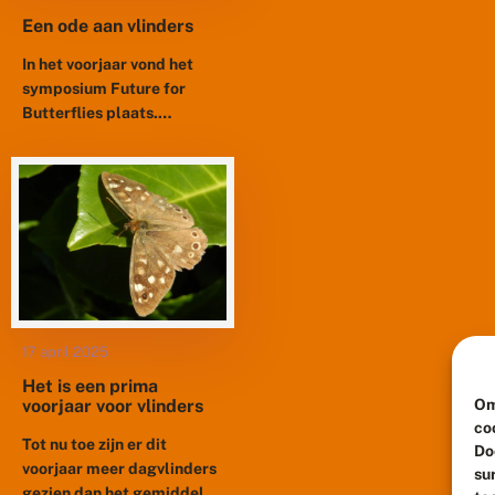
Een ode aan vlinders
In het voorjaar vond het
symposium Future for
Butterflies plaats.
Vlinderwetenschappers
van over de hele wereld
kwamen naar Wageningen
om kennis en ervaring te
delen...
17 april 2025
Het is een prima
Om
voorjaar voor vlinders
co
Tot nu toe zijn er dit
Do
voorjaar meer dagvlinders
su
gezien dan het gemiddelde