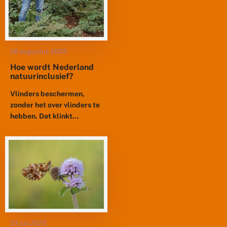
26 augustus 2025
Hoe wordt Nederland
natuurinclusief?
Vlinders beschermen,
zonder het over vlinders te
hebben. Dat klinkt
tegenstrijdig, maar als
Albert Vliegenthart laat
zien hoe hij dat doet,
hangen zalen vol mensen...
23 juli 2025