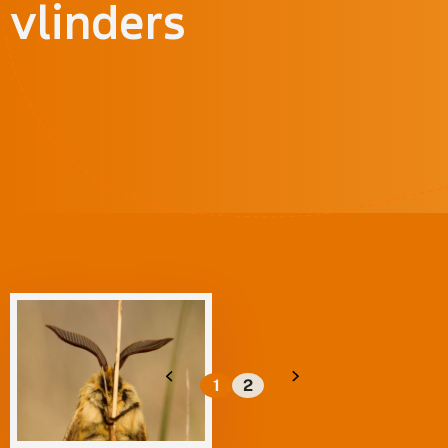
vlinders
1
2