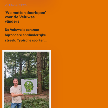
2 oktober 2025
‘We motten doorlopen’
voor de Veluwse
vlinders
De Veluwe is een zeer
bijzondere en vlinderrijke
streek. Typische soorten
als de kleine heivlinder, het
gentiaanblauwtje, de
bruine bosbesuil en de
purperbeer komen hier...