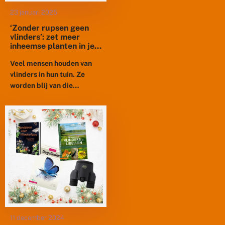
23 januari 2025
‘Zonder rupsen geen
vlinders’: zet meer
inheemse planten in je
tuin
Veel mensen houden van
vlinders in hun tuin. Ze
worden blij van die
kleurige vliegers en
richten ook vaak hun tuin in
om er zoveel...
11 december 2024