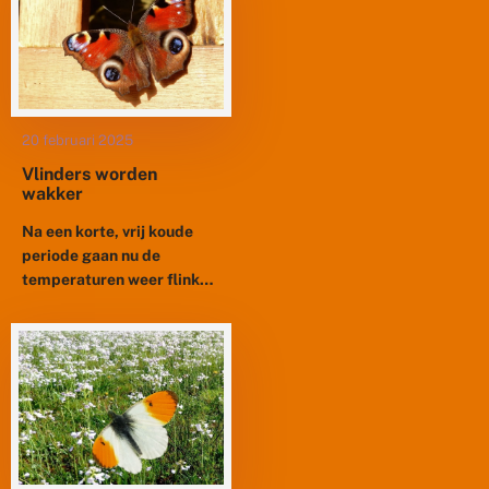
20 februari 2025
Vlinders worden
wakker
Na een korte, vrij koude
periode gaan nu de
temperaturen weer flink
omhoog. Overdag kan het
zelfs vijftien graden
worden en dan kunnen
vlinders actief...