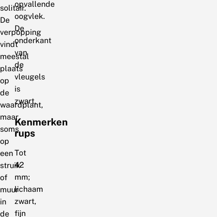
opvallende
solitair.
oogvlek.
De
De
verpopping
onderkant
vindt
van
meestal
de
plaats
vleugels
op
is
de
zwart.
waardplant,
maar
Kenmerken
soms
rups
op
Tot
een
42
struik
mm;
of
lichaam
muur
zwart,
in
fijn
de