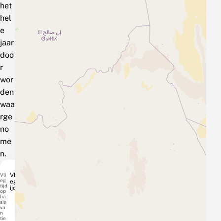
het
hel
e
jaar
doo
r
wor
den
waa
rge
no
me
n.
Vli
Vli
eg
egt
tijd
ijd
op
ba
sis
va
n
tie