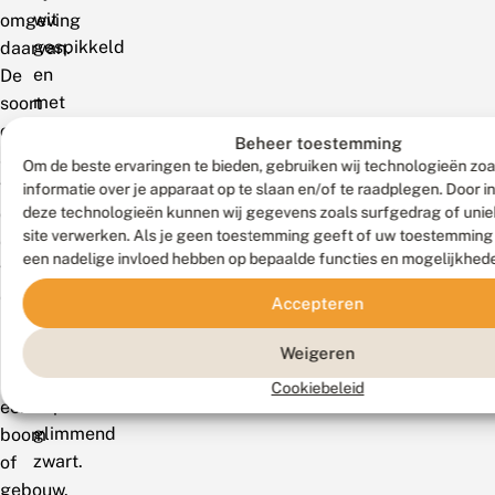
wit
omgeving
gespikkeld
daarvan.
en
De
met
soort
lange
overwintert
Beheer toestemming
zwarte
als
Om de beste ervaringen te bieden, gebruiken wij technologieën zo
doorns
vlinder
informatie over je apparaat op te slaan en/of te raadplegen. Door 
op
deze technologieën kunnen wij gegevens zoals surfgedrag of uniek
op
site verwerken. Als je geen toestemming geeft of uw toestemming i
rug
een
een nadelige invloed hebben op bepaalde functies en mogelijkhed
en
vochtige
flanken;
en
Accepteren
buikpoten
koele
geelachtig
plaats
Weigeren
bruin;
in
Cookiebeleid
kop
een
glimmend
boom
zwart.
of
gebouw.