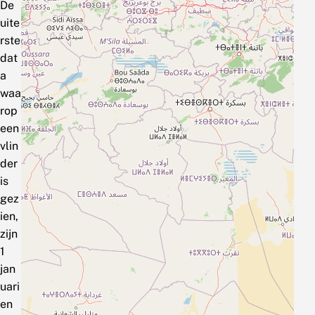
De
uite
rste
dat
a
waa
rop
een
vlin
der
is
gez
ien,
zijn
1
jan
uari
en