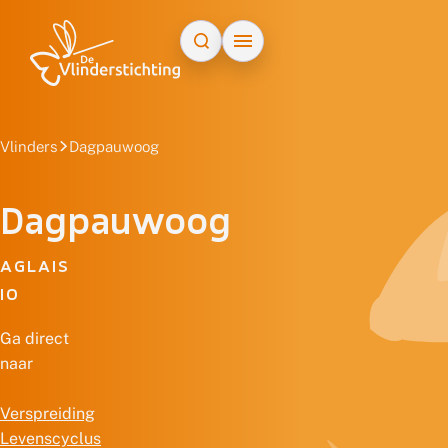
Doorgaan naar inhoud
Vlinders
Dagpauwoog
Dagpauwoog
AGLAIS
IO
Ga direct
naar
Verspreiding
Levenscyclus