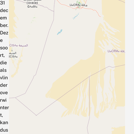
31
dec
em
ber.
Dez
e
soo
rt,
die
als
vlin
der
ove
rwi
nter
t,
kan
dus