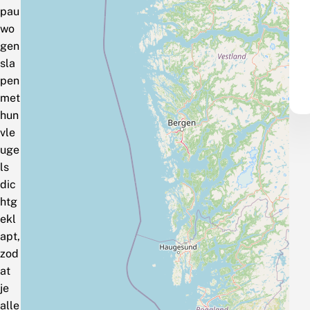
pau
wo
gen
sla
pen
met
hun
vle
uge
ls
dic
htg
ekl
apt,
zod
at
je
alle