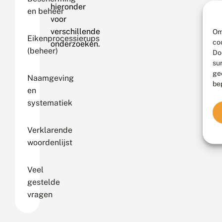
hieronder
en beheer
voor
verschillende
Om
Eikenprocessierups
co
onderzoeken.
(beheer)
Do
su
ge
Naamgeving
be
en
systematiek
Verklarende
woordenlijst
Veel
gestelde
vragen