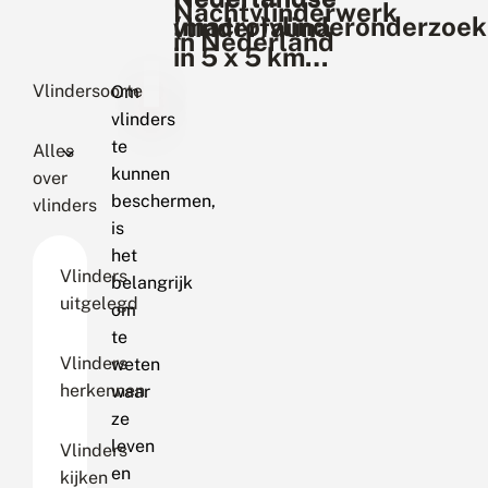
Nachtvlinderwerk
(macro)vlinderonderzoek
vlinderfauna
in Nederland
in 5 x 5 km-
hokken
Vlindersoorten
Om
vlinders
te
Alles
kunnen
over
beschermen,
vlinders
is
het
Vlinders
belangrijk
uitgelegd
om
te
Vlinders
weten
herkennen
waar
ze
leven
Vlinders
en
kijken