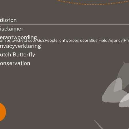
ef
olofon
isclaimer
erantwoording
am ontwikkeld door
Go2People
, ontworpen door
Blue Field Agency
|
Pr
rivacyverklaring
utch Butterfly
onservation