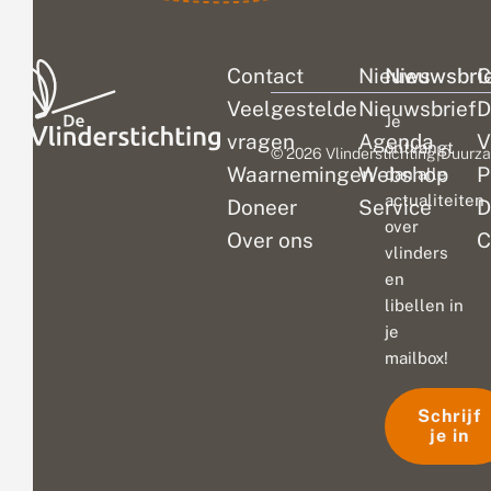
Contact
Nieuws
Nieuwsbri
C
Veelgestelde
Nieuwsbrief
D
Je
vragen
Agenda
V
ontvangt
© 2026 Vlinderstichting
|
Duurza
Waarnemingen
Webshop
P
dan alle
actualiteiten
Doneer
Service
D
over
Over ons
C
vlinders
en
libellen in
je
mailbox!
Schrijf
je in