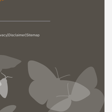
ivacy
|
Disclaimer
|
Sitemap