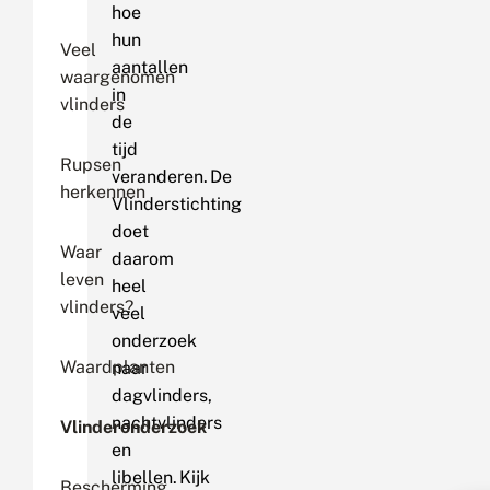
hoe
hun
Veel
aantallen
waargenomen
in
vlinders
de
tijd
Rupsen
veranderen. De
herkennen
Vlinderstichting
doet
Waar
daarom
leven
heel
vlinders?
veel
onderzoek
Waardplanten
naar
dagvlinders,
nachtvlinders
Vlinderonderzoek
en
libellen. Kijk
Bescherming