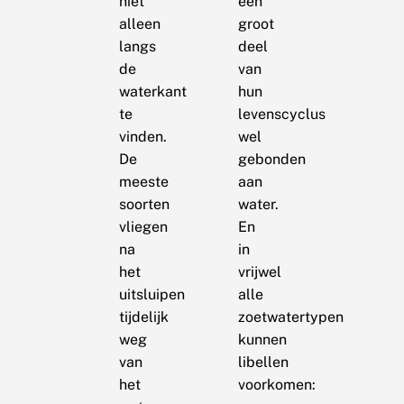
niet
een
alleen
groot
langs
deel
de
van
waterkant
hun
te
levenscyclus
vinden.
wel
De
gebonden
meeste
aan
soorten
water.
vliegen
En
na
in
het
vrijwel
uitsluipen
alle
tijdelijk
zoetwatertypen
weg
kunnen
van
libellen
het
voorkomen: