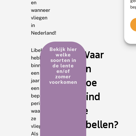
ge
en
be
wanneer
vliegen
in
Nederland!
Bekijk hier
Libellen
Waar
welke
hebben
soorten in
en
binnen
de lente
en/of
een
zomer
hoe
jaar
voorkomen
een
vind
bepaalde
periode
je
waarin
ze
libellen?
vliegen.
Als