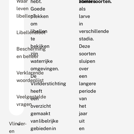
Waar
hebt.
zomersoorten.
libellen
leven
Goede
als
libellen?
plekken
larve
om
in
libellen
verschillende
Libellensloot
te
stadia.
bekijken
Deze
Bescherming
zijn
soorten
en beheer
waterrijke
sluipen
omgevingen.
over
Verklarende
De
een
woordenlijst
Vlinderstichting
langere
heeft
periode
Veelgestelde
een
van
vragen
overzicht
het
gemaakt
jaar
van libelrijke
uit
Vlinder-
gebieden in
en
en