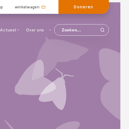
Doneren
op
winkelwagen
Actueel
Over ons