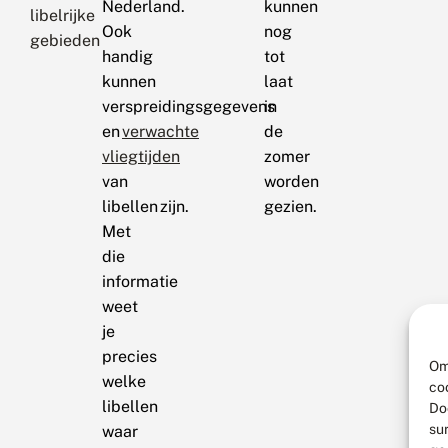
Nederland.
kunnen
libelrijke
Ook
nog
gebieden
handig
tot
kunnen
laat
verspreidingsgegevens
in
en
verwachte
de
vliegtijden
zomer
van
worden
libellen zijn.
gezien.
Met
die
informatie
weet
je
precies
Om
welke
co
libellen
Do
su
waar