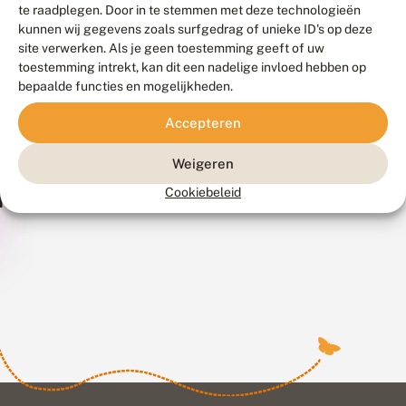
te raadplegen. Door in te stemmen met deze technologieën
kunnen wij gegevens zoals surfgedrag of unieke ID's op deze
Noord-
site verwerken. Als je geen toestemming geeft of uw
Brabant
toestemming intrekt, kan dit een nadelige invloed hebben op
bepaalde functies en mogelijkheden.
Limburg
Accepteren
Drentsche
Bargerveen
NP
Aa
Weigeren
Dwingelderveld
Cookiebeleid
Mantingerveld