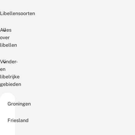
Libellensoorten
Alles
over
libellen
Vlinder-
en
libelrijke
gebieden
Groningen
Friesland