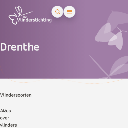
Doorgaan naar inhoud
Drenthe
Vlindersoorten
Alles
over
vlinders