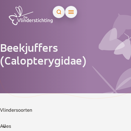
Doorgaan naar inhoud
Beekjuffers
(Calopterygidae)
Vlindersoorten
Alles