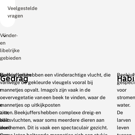
Veelgestelde
vragen
Vlinder-
en
libelrijke
gebieden
juffers vallen
Beekjuffers hebben een vlinderachtige vlucht, die
Beekjuff
Gedrag
Habi
vanwege de gekleurde vleugels vooral bij
gespeci
r
mannetjes opvalt. Imago’s zijn vaak in de
voor
oevervegetatie van een beek te vinden, waar de
strome
se
mannetjes op uitkijkposten
water.
uur,
zitten. Beekjuffers hebben complexe dreig- en
De
allic
baltsvluchten, waar soms meerdere dieren aan
larven
leurd
deelnemen. Dit is vaak een spectaculair gezicht.
leven