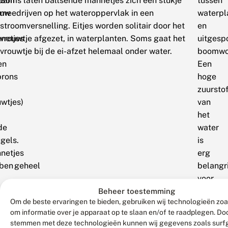
haam
Soms laten baltsende mannetjes zich een stukje
tussen
auw
meedrijven op het wateroppervlak in een
waterpl
stroomversnelling. Eitjes worden solitair door het
en
netjes
vrouwtje afgezet, in waterplanten. Soms gaat het
uitgesp
vrouwtje bij de ei-afzet helemaal onder water.
boomwor
en
Een
brons
hoge
zuursto
uwtjes)
van
het
de
water
gels.
is
netjes
erg
ben geheel
belangri
voor
eltelijk
ze.
Beheer toestemming
Om de beste ervaringen te bieden, gebruiken wij technologieën zoa
kerblauw/zwart
De
om informatie over je apparaat op te slaan en/of te raadplegen. Doo
leurde
bosbeek
stemmen met deze technologieën kunnen wij gegevens zoals surf