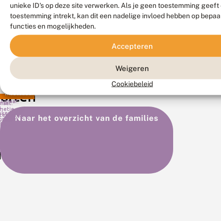
ugels.
is
unieke ID's op deze site verwerken. Als je geen toestemming geeft
hierin
toestemming intrekt, kan dit een nadelige invloed hebben op bepaa
kritisch
functies en mogelijkheden.
dan
Accepteren
de
Bosbeekjuffer
Weidebeekjuffer
weidebe
CALOPTERYX VIRGO
Weigeren
CALOPTERYX SPLENDENS
Cookiebeleid
orten
ograaf:
kwetsbaar
ograaf:
maat.
m
netje.
skens.
terswijk
Naar het overzicht van de families
nnetje.
juni
Roer –
8
eze
1.
milie