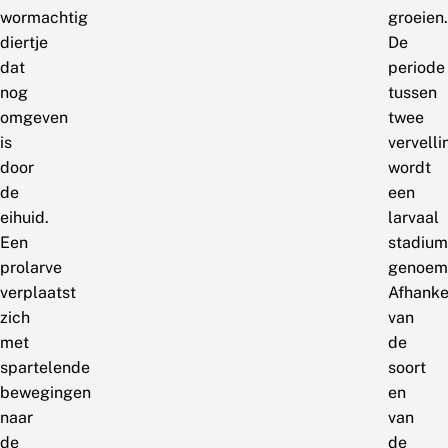
wormachtig
groeien.
diertje
De
dat
periode
nog
tussen
omgeven
twee
is
vervell
door
wordt
de
een
eihuid.
larvaal
Een
stadium
prolarve
genoem
verplaatst
Afhanke
zich
van
met
de
spartelende
soort
bewegingen
en
naar
van
de
de