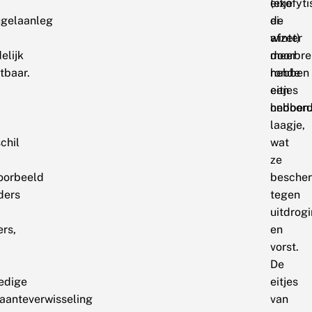
(exofyt
eitje
ugelaanleg
ei-
de
afzet)
winter
elijk
meer
doorbre
tbaar.
ronde
hebben
eitjes
een
hebben
ondoord
laagje,
chil
wat
ze
voorbeeld
besche
ders
tegen
uitdrog
ers,
en
vorst.
De
ledige
eitjes
aanteverwisseling
van