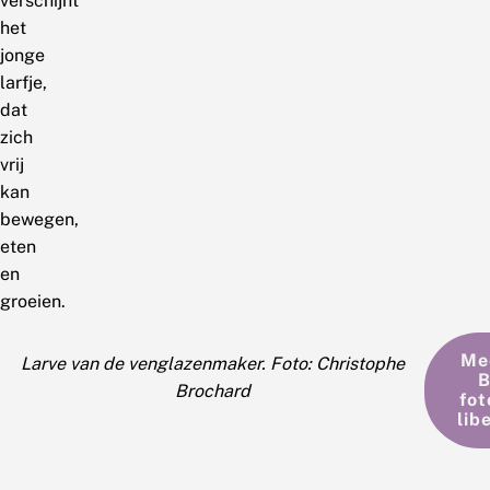
verschijnt
het
jonge
larfje,
dat
zich
vrij
kan
bewegen,
eten
en
groeien.
Me
Larve van de venglazenmaker. Foto: Christophe
B
Brochard
fot
lib