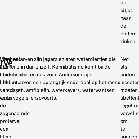
de
eitjes
naar
de
bodem
zinken.
Wanneer
Libellenlarven zijn jagers en eten waterdiertjes die
Net
rve
een
kleiner zijn dan zijzelf. Kannibalisme komt bij de
als
libelleneitje
meeste soorten ook voor. Andersom zijn
andere
uitkomt,
libellenlarven een belangrijk onderdeel op het menu
insecte
verschijnt
van vissen, amfibieën, waterkevers, waterwantsen,
moeten
eerst
watervogels, enzovoorts.
libellen
de
regelma
zogenaamde
vervell
prolarve:
om
een
te
klein
kunnen