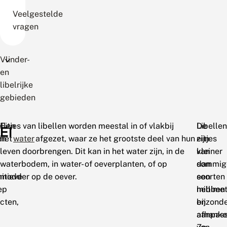
Veelgestelde
vragen
Vlinder-
en
libelrijke
gebieden
llen
Eitjes van libellen worden meestal in of vlakbij
Libellen
De
EI
en
het
water
afgezet, waar ze het grootste deel van hun
zijn
eitjes
leven doorbrengen. Dit kan in het water zijn, in de
kleiner
van
waterbodem, in water- of oeverplanten, of op
dan
sommig
itieve
modder op de oever.
een
soorten
ep
millime
hebben
cten,
en
bijzond
afhankel
aanpass