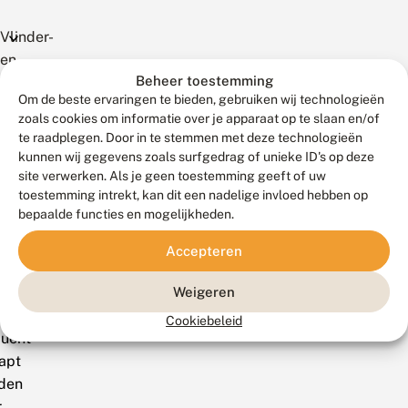
Vlinder-
en
Wilgenwespvlinder
Beheer toestemming
libelrijke
SYNANTHEDON
Om de beste ervaringen te bieden, gebruiken wij technologieën
gebieden
FORMICAEFORMIS
zoals cookies om informatie over je apparaat op te slaan en/of
te raadplegen. Door in te stemmen met deze technologieën
uikvegetaties
kunnen wij gegevens zoals surfgedrag of unieke ID's op deze
ograaf:
anette
site verwerken. Als je geen toestemming geeft of uw
ink,
rse
toestemming intrekt, kan dit een nadelige invloed hebben op
lbladige
eden,
juni
bepaalde functies en mogelijkheden.
gensoorten
12
Accepteren
s
Weigeren
n),
Cookiebeleid
quent
apt
den
r