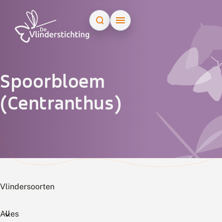
Doorgaan naar inhoud
Spoorbloem
(Centranthus)
Vlindersoorten
Alles