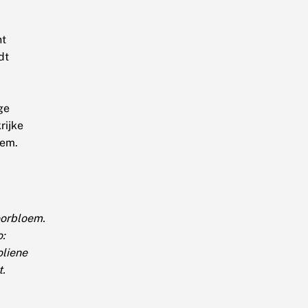
nt
dt
ge
rijke
em.
orbloem.
o:
oliene
t.