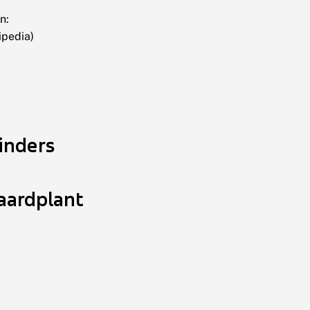
n:
ipedia)
inders
j
aardplant