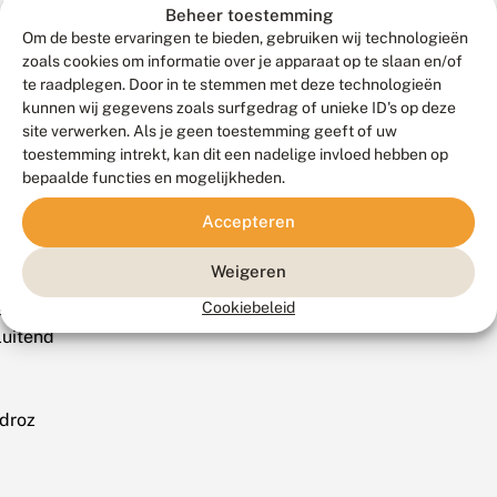
erland
Beheer toestemming
Om de beste ervaringen te bieden, gebruiken wij technologieën
ele
zoals cookies om informatie over je apparaat op te slaan en/of
te raadplegen. Door in te stemmen met deze technologieën
atsen
kunnen wij gegevens zoals surfgedrag of unieke ID's op deze
wilderd.
site verwerken. Als je geen toestemming geeft of uw
toestemming intrekt, kan dit een nadelige invloed hebben op
gië
bepaalde functies en mogelijkheden.
t
Accepteren
e
Weigeren
orbloem
Cookiebeleid
a
luitend
droz