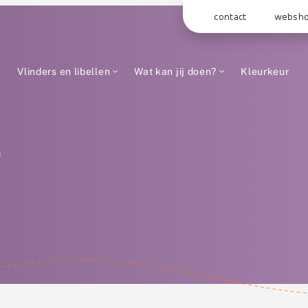
contact
websh
Vlinders en libellen
Wat kan jij doen?
Kleurkeur
e