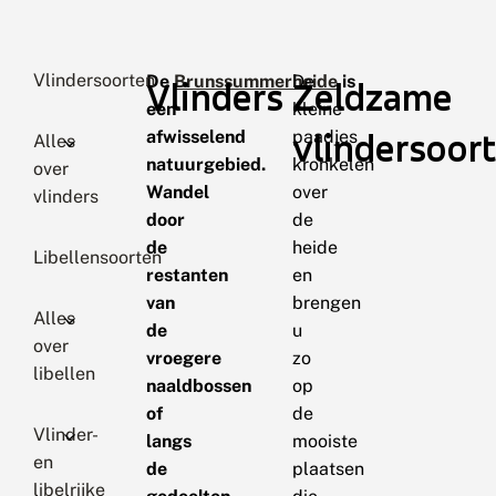
Vlindersoorten
De
Brunssummerheide
De
is
Vlinders
Zeldzame
een
kleine
vlindersoor
afwisselend
paadjes
Alles
natuurgebied.
kronkelen
over
Wandel
over
vlinders
door
de
de
heide
Libellensoorten
restanten
en
van
brengen
Alles
de
u
over
vroegere
zo
libellen
naaldbossen
op
of
de
Vlinder-
langs
mooiste
en
de
plaatsen
libelrijke