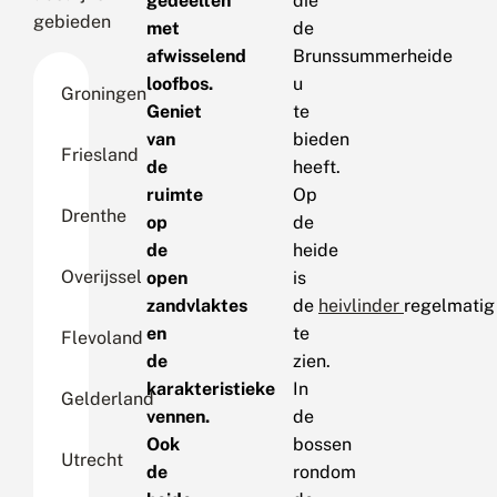
gedeelten
die
gebieden
met
de
afwisselend
Brunssummerheide
loofbos.
u
Groningen
Geniet
te
van
bieden
Friesland
de
heeft.
ruimte
Op
Drenthe
op
de
de
heide
Overijssel
open
is
zandvlaktes
de
heivlinder
regelmatig
en
te
Flevoland
de
zien.
karakteristieke
In
Gelderland
vennen.
de
Ook
bossen
Utrecht
de
rondom