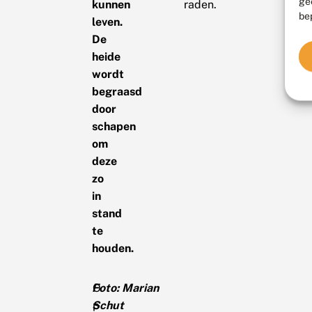
ge
kunnen
raden.
be
leven.
De
heide
wordt
begraasd
door
schapen
om
deze
zo
in
stand
te
houden.
Foto: Marian
O
Schut
p