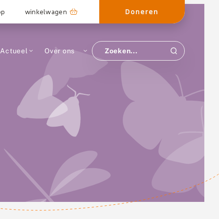
Doneren
op
winkelwagen
Actueel
Over ons