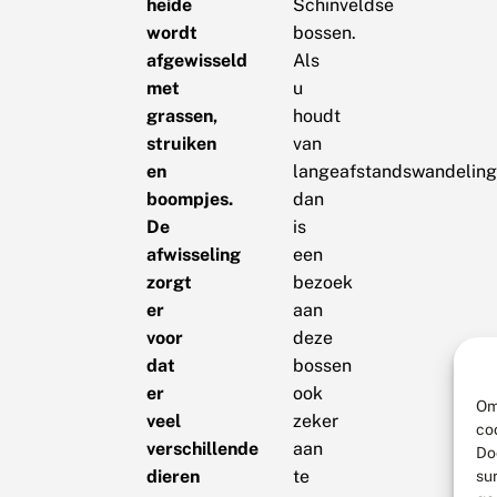
heide
Schinveldse
wordt
bossen.
afgewisseld
Als
met
u
grassen,
houdt
struiken
van
en
langeafstandswandelin
boompjes.
dan
De
is
afwisseling
een
zorgt
bezoek
er
aan
voor
deze
dat
bossen
er
ook
Om
veel
zeker
co
verschillende
aan
Do
dieren
te
su