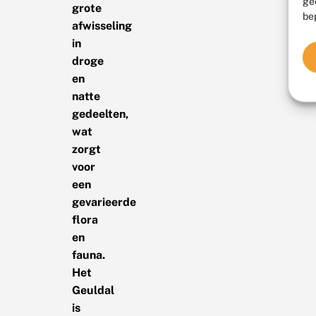
ge
grote
be
afwisseling
in
droge
en
natte
gedeelten,
wat
zorgt
voor
een
gevarieerde
flora
en
fauna.
Het
Geuldal
is