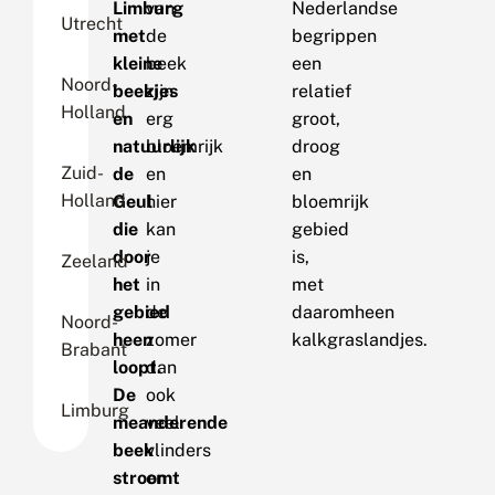
Limburg
van
Nederlandse
Utrecht
met
de
begrippen
kleine
beek
een
Noord-
beekjes
zijn
relatief
Holland
en
erg
groot,
natuurlijk
bloemrijk
droog
Zuid-
de
en
en
Holland
Geul
hier
bloemrijk
die
kan
gebied
door
je
is,
Zeeland
het
in
met
gebied
de
daaromheen
Noord-
heen
zomer
kalkgraslandjes.
Brabant
loopt.
dan
De
ook
Limburg
meanderende
veel
beek
vlinders
stroomt
en