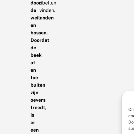
door
libellen
de
vinden.
weilanden
en
bossen.
Doordat
de
beek
af
en
toe
buiten
zijn
oevers
treedt,
Om
is
co
Do
er
su
een