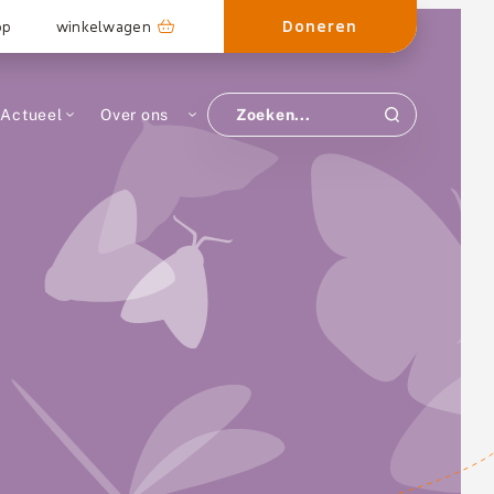
Doneren
op
winkelwagen
Actueel
Over ons