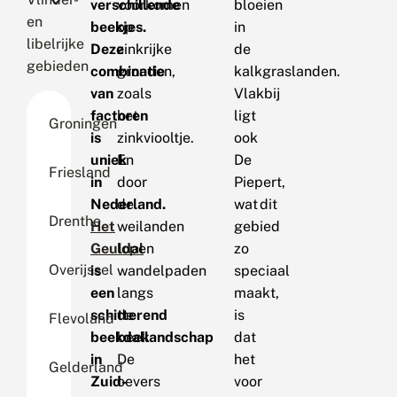
verschillende
voorkomen
bloeien
en
beekjes.
op
in
libelrijke
Deze
zinkrijke
de
gebieden
combinatie
gronden,
kalkgraslanden.
van
zoals
Vlakbij
factoren
het
ligt
Groningen
is
zinkviooltje.
ook
uniek
En
De
Friesland
in
door
Piepert,
Nederland.
de
wat dit
Drenthe
Het
weilanden
gebied
Geuldal
lopen
zo
Overijssel
is
wandelpaden
speciaal
een
langs
maakt,
schitterend
de
is
Flevoland
beekdallandschap
beek.
dat
in
De
het
Gelderland
Zuid-
oevers
voor