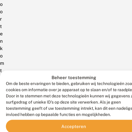
o
o
r
t
e
n
k
o
m
t
Beheer toestemming
n
Om de beste ervaringen te bieden, gebruiken wij technologieën zoa
o
cookies om informatie over je apparaat op te slaan en/of te raadpl
g
Door in te stemmen met deze technologieën kunnen wij gegevens 
m
surfgedrag of unieke ID's op deze site verwerken. Als je geen
a
toestemming geeft of uw toestemming intrekt, kan dit een nadelig
a
invloed hebben op bepaalde functies en mogelijkheden.
r
Accepteren
o