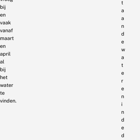
t
bij
a
en
a
vaak
n
vanaf
d
maart
e
en
w
april
a
al
t
bij
e
het
r
water
e
te
n
vinden.
i
n
d
e
d