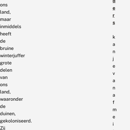
d
ons
e
land,
r
maar
s
inmiddels
heeft
k
de
a
bruine
n
winterjuffer
j
grote
e
delen
v
van
a
ons
n
land,
a
waaronder
f
de
m
duinen,
e
gekoloniseerd.
i
Zij