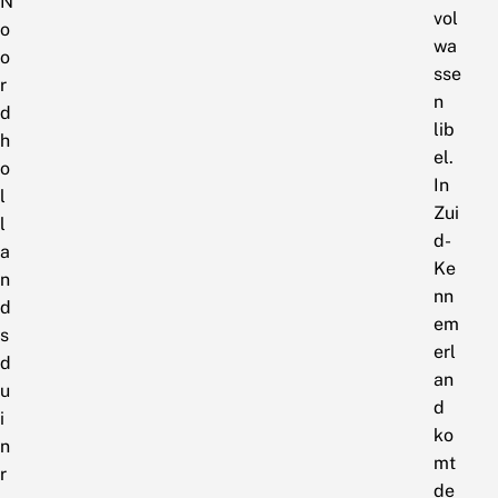
N
vol
o
wa
o
sse
r
n
d
lib
h
el.
o
In
l
Zui
l
d-
a
Ke
n
nn
d
em
s
erl
d
an
u
d
i
ko
n
mt
r
de