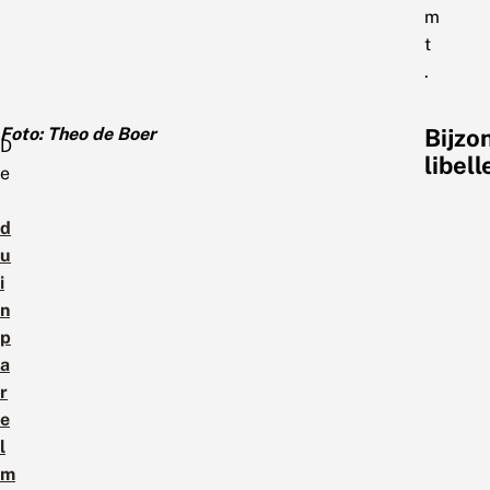
m
t
.
Foto: Theo de Boer
Bijzo
D
libell
e
d
u
i
n
p
a
r
e
l
m