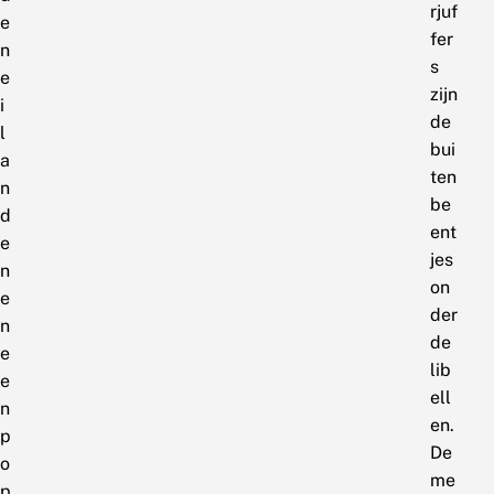
rjuf
e
fer
n
s
e
zijn
i
de
l
bui
a
ten
n
be
d
ent
e
jes
n
on
e
der
n
de
e
lib
e
ell
n
en.
p
De
o
me
p