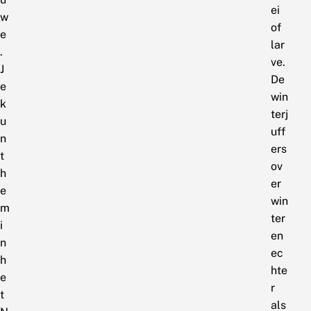
ei
w
of
e
lar
.
ve.
J
De
e
win
k
terj
u
uff
n
ers
t
ov
h
er
e
win
m
ter
i
en
n
ec
h
hte
e
r
t
als