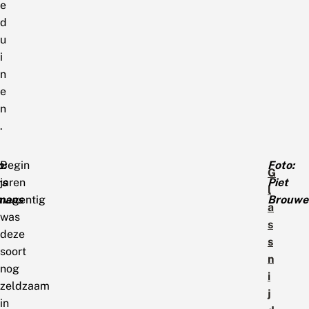
e
d
u
i
n
e
n
.
o:
Begin
Foto:
G
rs
jaren
Piet
l
mans
negentig
Brouwe
a
was
s
deze
s
soort
n
nog
i
zeldzaam
j
in