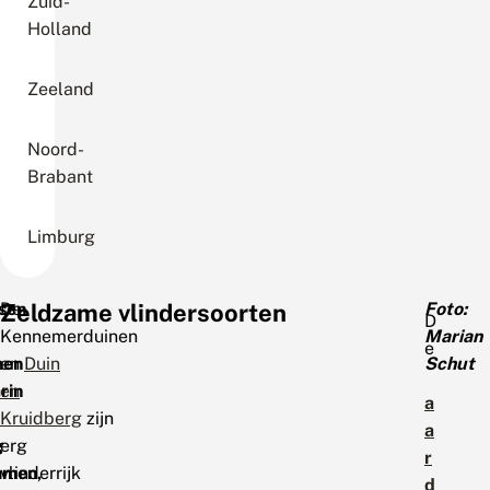
Zuid-
Holland
Zeeland
Noord-
Brabant
Limburg
sen
De
Zeldzame vlindersoorten
Foto:
D
Kennemerduinen
Marian
e
men
en
Duin
Schut
rin
en
a
Kruidberg
zijn
a
g
erg
r
mmen,
vlinderrijk
d