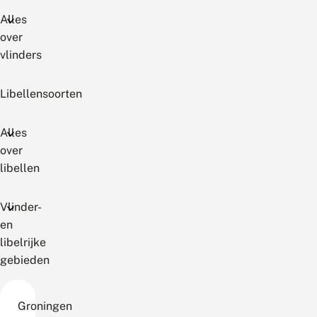
Alles
over
vlinders
Libellensoorten
Alles
over
libellen
Vlinder-
en
libelrijke
gebieden
Groningen