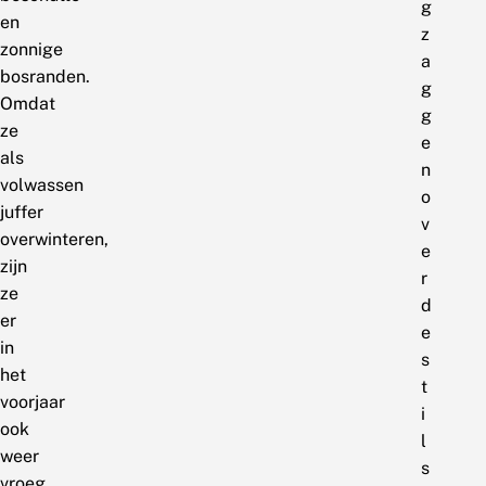
g
en
z
zonnige
a
bosranden.
g
Omdat
g
ze
e
als
n
volwassen
o
juffer
v
overwinteren,
e
zijn
r
ze
d
er
e
in
s
het
t
voorjaar
i
ook
l
weer
s
vroeg