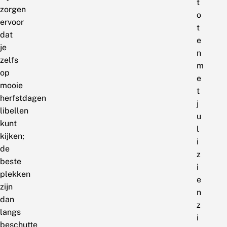
t
zorgen
o
ervoor
t
dat
e
je
n
zelfs
m
op
e
mooie
t
herfstdagen
j
libellen
u
kunt
l
kijken;
i
de
z
beste
i
plekken
e
zijn
n
dan
z
langs
i
beschutte