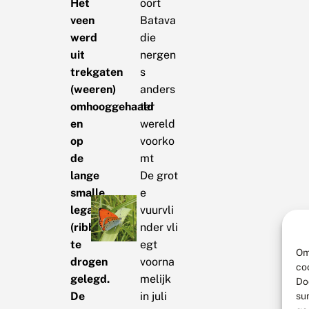
Het
oort
veen
Batava
werd
die
uit
nergen
trekgaten
s
(weeren)
anders
omhooggehaald
ter
en
wereld
op
voorko
de
mt
lange
De grot
smalle
e
legakkers
vuurvli
(ribben)
nder vli
te
egt
Om
drogen
voorna
co
gelegd.
melijk
Do
De
in juli
su