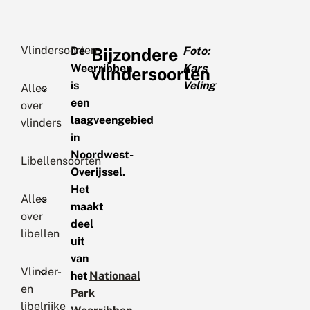
Vlindersoorten
De
Bijzondere
Foto:
Weerribben
Kars
vlindersoorten
is
Veling
Alles
een
over
laagveengebied
vlinders
in
Noordwest-
Libellensoorten
Overijssel.
Het
Alles
maakt
over
deel
libellen
uit
van
Vlinder-
het
Nationaal
en
Park
libelrijke