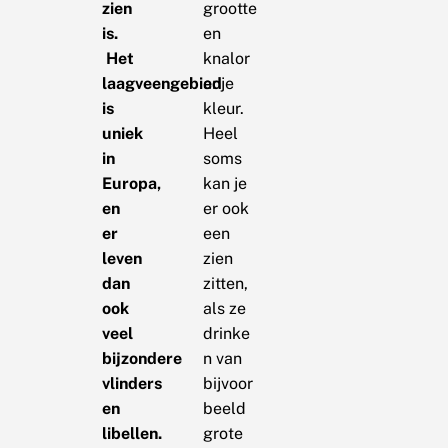
zien
grootte
is.
en
Het
knalor
laagveengebied
anje
is
kleur.
uniek
Heel
in
soms
Europa,
kan je
en
er ook
er
een
leven
zien
dan
zitten,
ook
als ze
veel
drinke
bijzondere
n van
vlinders
bijvoor
en
beeld
libellen.
grote