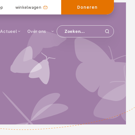
Doneren
op
winkelwagen
Actueel
Over ons