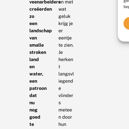
ge
veenarbeiders
en met
be
creëerden
wat
zo
geluk
een
krijg je
landschap
er
van
eentje
smalle
te zien.
stroken
Je
land
herken
en
t
water,
langsvl
een
iegend
patroon
e
dat
vlinder
nu
s
nog
metee
goed
n door
te
hun