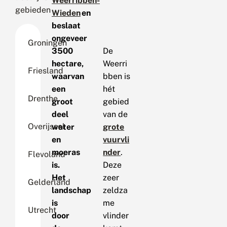
Weerribben-
gebieden
Wieden
en
beslaat
ongeveer
Groningen
3500
De
hectare,
Weerri
Friesland
waarvan
bben is
een
hét
Drenthe
groot
gebied
deel
van de
Overijssel
water
grote
en
vuurvli
moeras
nder
.
Flevoland
is.
Deze
Het
zeer
Gelderland
landschap
zeldza
is
me
Utrecht
door
vlinder