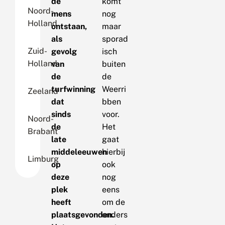
de
komt
Noord-
mens
nog
Holland
ontstaan,
maar
als
sporad
Zuid-
gevolg
isch
Holland
van
buiten
de
de
turfwinning
Weerri
Zeeland
dat
bben
sinds
voor.
Noord-
de
Het
Brabant
late
gaat
middeleeuwen
hierbij
Limburg
op
ook
deze
nog
plek
eens
heeft
om de
plaatsgevonden.
onders