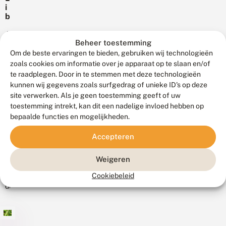
e
er
een
e
i
a
weer
of
b
b
a
een
i
e
meer
n
e
ll
Als
libellentelling.
kwartier...
d
Beheer toestemming
d
e
je
Als
e
e
n
Om de beste ervaringen te bieden, gebruiken wij technologieën
mensen
li
je
n
h
zoals cookies om informatie over je apparaat op te slaan en/of
b
vraagt
een
e
te raadplegen. Door in te stemmen met deze technologieën
e
of
r
vijver
ll
kunnen wij gegevens zoals surfgedrag of unieke ID's op deze
k
ze
in
e
site verwerken. Als je geen toestemming geeft of uw
e
22
libellen
n
de
toestemming intrekt, kan dit een nadelige invloed hebben op
maart
n
t
willen
2024
tuin
n
bepaalde functies en mogelijkheden.
e
tellen,
hebt,
e
W
ll
n
krijg
met
Accepteren
a
i
i
je
n
een
n
s
n
vaak
g
mooie
Weigeren
e
e
Er
i
de
water-...
c
e
n
zijn
Cookiebeleid
reactie:
h
r
j
de
t
“Ik
s
e
afgelopen
n
l
vind
t
i
zonnige
u
u
ze
e
i
lentedagen
i
wel
t