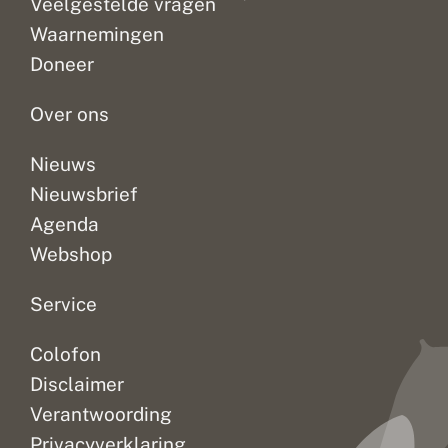
Veelgestelde vragen
zuidelijke
e
oeverlibel
r
Waarnemingen
worden
l
Doneer
a
steeds
n
vaker...
d
Over ons
Nieuws
Nieuwsbrief
Agenda
Webshop
Service
Colofon
Disclaimer
Verantwoording
Privacyverklaring