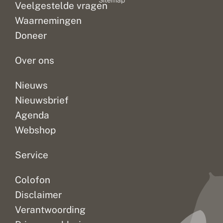
Sitemap
zoals
Veelgestelde vragen
n
zwartvlekwinteruil
Waarnemingen
en
Doneer
wachtervlinder....
Over ons
Nieuws
Nieuwsbrief
Agenda
Webshop
Service
Colofon
Disclaimer
Verantwoording