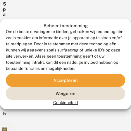
stroop
n
e
S
d
Nederland,
in
n
p
e
maar
kleine
a
w
als
n
plekjes
e
n
Al
we
Beheer toestemming
op...
r
e
is
Om de beste ervaringen te bieden, gebruiken wij technologieën
over
e
n
het
l
zoals cookies om informatie over je apparaat op te slaan en/of
vlinders
d
d
nog
te raadplegen. Door in te stemmen met deze technologieën
praten
b
v
kunnen wij gegevens zoals surfgedrag of unieke ID's op deze
januari,
e
gaat
a
g
site verwerken. Als je geen toestemming geeft of uw
vrijwel
dat
n
i
toestemming intrekt, kan dit een nadelige invloed hebben op
29
dagelijks
d
bijna
n
december
bepaalde functies en mogelijkheden.
e
worden
altijd
2021
2
n
de
over
0
W
a
Accepteren
2
voorjaarsspanners
dagvlinders.
e
c
2
gemeld
Op
e
h
Weigeren
via
r
t
1
m
Eind
v
de
en...
Cookiebeleid
e
li
december
invoerportalen
e
n
is
van
r
d
het
Waarneming.nl
a
e
moment
a
r
en