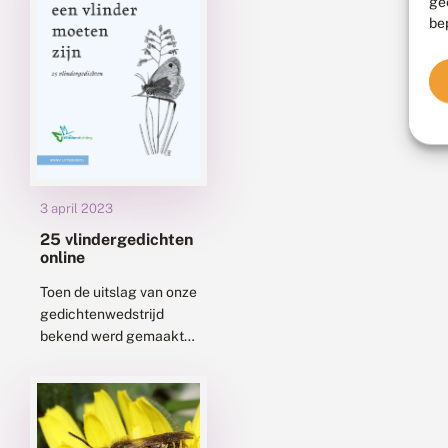
ge
bewonderen! Ga...
be
3 april 2023
25 vlindergedichten
online
Toen de uitslag van onze
gedichtenwedstrijd
bekend werd gemaakt,
hebben wij beloofd alle
ingestuurde gedichten
in de loop van dit
jubileumjaar te
publiceren. De eerste...