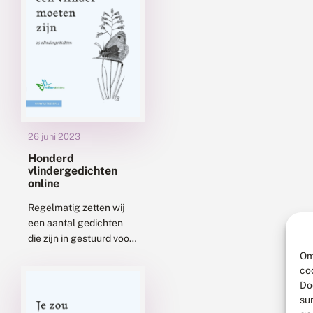
26 juni 2023
Honderd
vlindergedichten
online
Regelmatig zetten wij
een aantal gedichten
die zijn in gestuurd voor
de
Om
vlindergedichtenwedstrijd
co
online. Er zijn er nu al
Do
su
meer dan honderd te