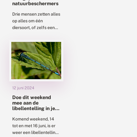
natuurbeschermers
Drie mensen zetten alles
op alles om één
diersoort, of zelfs een
heel ecosysteem, te
redden van de
ondergang, want van de
Nederlandse
biodiversiteit is...
12 juni 2024
Doe dit weekend
mee aan de
libellentelling in je
tuin
Komend weekend, 14
tot en met 16 juni, is er
weer een libellentelling.