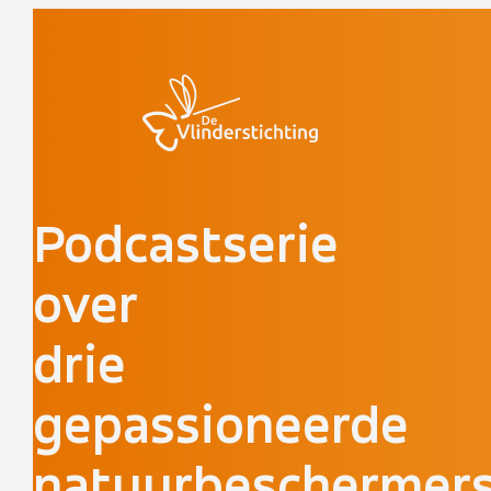
Doorgaan naar inhoud
Podcastserie
over
drie
gepassioneerde
natuurbeschermer