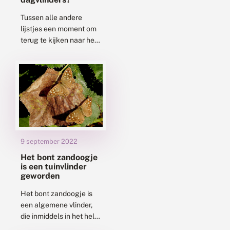
Tussen alle andere
lijstjes een moment om
terug te kijken naar het
vlinderjaar 2022. Wat
ging er goed, wat ging
er slecht, en wat voor...
9 september 2022
Het bont zandoogje
is een tuinvlinder
geworden
Het bont zandoogje is
een algemene vlinder,
die inmiddels in het hele
land voorkomt. Dat was