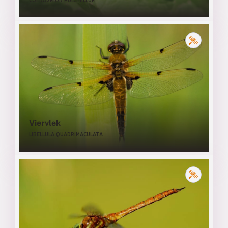
COENAGRION PULCHELLUM
Viervlek
LIBELLULA QUADRIMACULATA