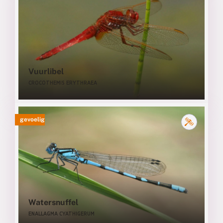
Vuurlibel
CROCOTHEMIS ERYTHRAEA
gevoelig
Watersnuffel
ENALLAGMA CYATHIGERUM