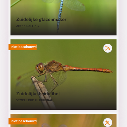
Zuidelijke glazenmaker
AESHNA AFFINIS
niet beschouwd
Zuidelijke heidelibel
SYMPETRUM MERIDIONALE
niet beschouwd