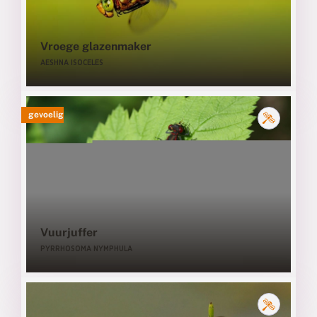
Vroege glazenmaker
AESHNA ISOCELES
gevoelig
Vuurjuffer
PYRRHOSOMA NYMPHULA