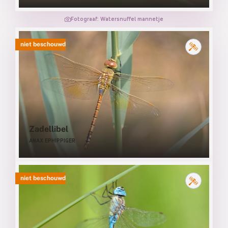
Fotograaf: Watersnuffel mannetje
niet beschouwd
Zadellibel
ANAX EPHIPPIGER
niet beschouwd