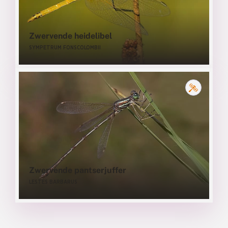
Zwervende heidelibel
SYMPETRUM FONSCOLOMBII
Zwervende pantserjuffer
LESTES BARBARUS