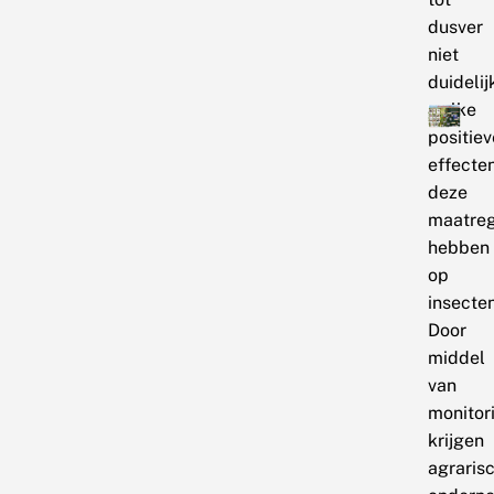
dusver
niet
duidelij
welke
positiev
effecte
deze
maatre
hebben
op
insecte
Door
middel
van
monitor
krijgen
agraris