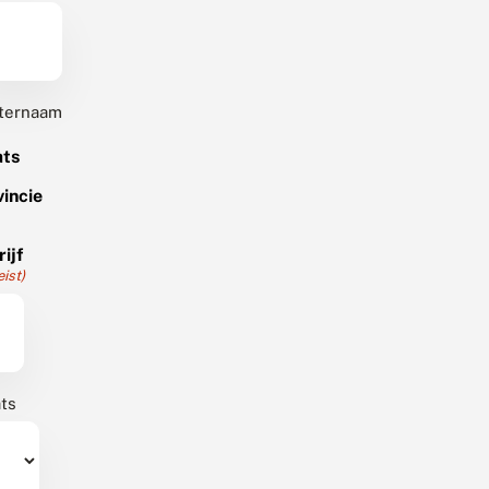
ternaam
ats
vincie
ijf
eist)
ts