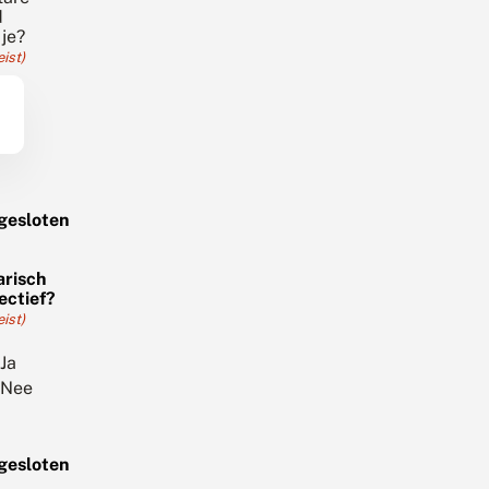
d
 je?
eist)
gesloten
arisch
ectief?
eist)
Ja
Nee
gesloten