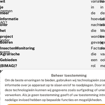
wil
variatie
na
je
in
in
lnemen
meer
de
de
informatie
hoeveel
L
AG?
over
nachtvl
aa
het
die
Me
project
worden
be
ronder
Boeren
gevange
je
InsectenMonitoring
Factore
da
evens
Agrarische
die
va
Gebieden
een
oo
(BIMAG)?
rol
me
Neem
spelen
vl
Beheer toestemming
dan
bij
De
Om de beste ervaringen te bieden, gebruiken wij technologieën zo
ken
contact
de
m
informatie over je apparaat op te slaan en/of te raadplegen. Door 
op
hoeveel
is
deze technologieën kunnen wij gegevens zoals surfgedrag of uniek
jke
met projectleider
Annick
nachtvl
da
verwerken. Als je geen toestemming geeft of uw toestemming intre
deling
nadelige invloed hebben op bepaalde functies en mogelijkheden.
van
in
ni
r