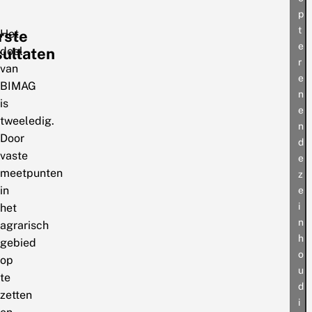
p
t
rste
Het
e
sultaten
doel
r
van
e
BIMAG
n
is
e
tweeledig.
n
Door
d
vaste
e
meetpunten
z
in
e
i
het
n
agrarisch
h
gebied
o
op
u
te
d
zetten
i