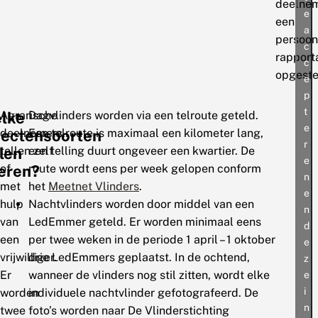
deelne
e
een
a
persoon
c
rapport
c
opgeste
e
p
t
lke
Agrarische
Dagvlinders worden via een telroute geteld.
e
sectensoorten
deelnemers
Een telroute is maximaal een kilometer lang,
r
llen
tellen zelf
een telling duurt ongeveer een kwartier. De
e
eren?
of
route wordt eens per week gelopen conform
n
met
het
Meetnet Vlinders
.
e
hulp
Nachtvlinders worden door middel van een
n
van
LedEmmer geteld. Er worden minimaal eens
d
een
per twee weken in de periode 1 april – 1 oktober
e
vrijwilliger.
drie LedEmmers geplaatst. In de ochtend,
z
Er
wanneer de vlinders nog stil zitten, wordt elke
e
i
worden
individuele nachtvlinder gefotografeerd. De
n
twee
foto’s worden naar De Vlinderstichting