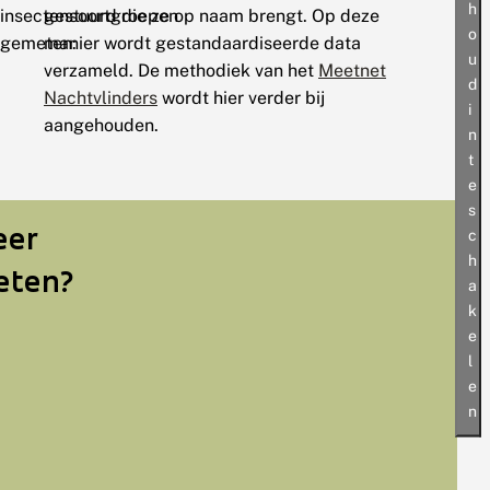
h
insectensoortgroepen
gestuurd die ze op naam brengt. Op deze
o
gemeten:
manier wordt gestandaardiseerde data
u
verzameld. De methodiek van het
Meetnet
d
Nachtvlinders
wordt hier verder bij
i
aangehouden.
n
t
e
s
eer
c
h
eten?
a
k
e
l
e
n