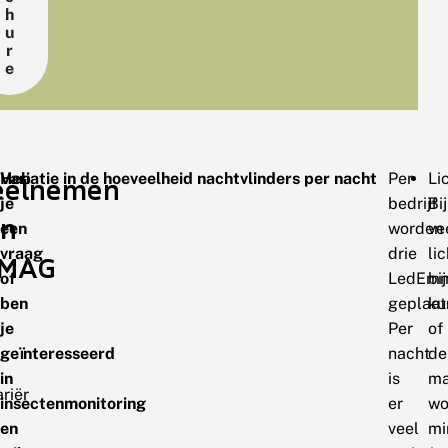
h
u
r
e
Heb
Variatie in de hoeveelheid nachtvlinders per nacht
Per
Li
eelnemen
je
bedrijf
Bij
an
een
worden
ve
vraag
drie
li
IMAG
of
LedEmm
bi
ben
geplaat
ku
je
Per
of
geïnteresseerd
nacht
de
in
is
ma
riër
insectenmonitoring
er
wo
en
veel
mi