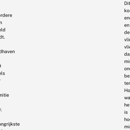
Di
ko
rdere
en
n
en
eld
de
dt.
vl
vl
dhaven
da
mi
O
on
els
be
r
te
Ho
nitie
wa
he
.
is
ho
angrijkste
mi