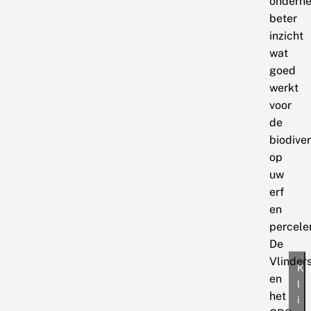
ondern
beter
inzicht
wat
goed
werkt
voor
de
biodiver
op
uw
erf
en
percele
De
Vlinders
K
en
l
het
i