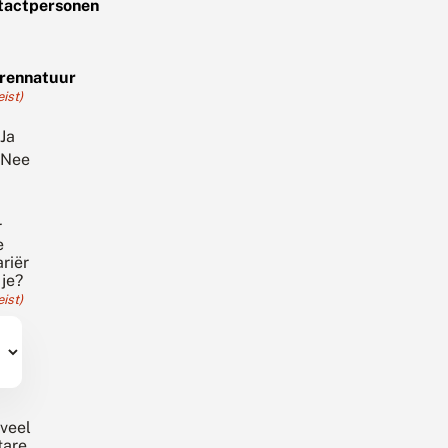
tactpersonen
rennatuur
eist)
Ja
Nee
r
e
riër
 je?
eist)
veel
tare