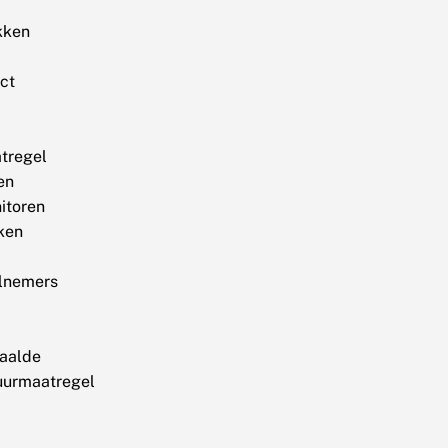
kken
ct
tregel
en
itoren
ken
lnemers
aalde
uurmaatregel