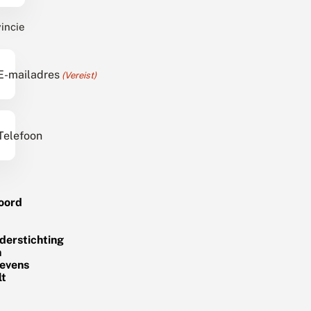
incie
E-mailadres
(Vereist)
Telefoon
oord
nderstichting
n
evens
lt