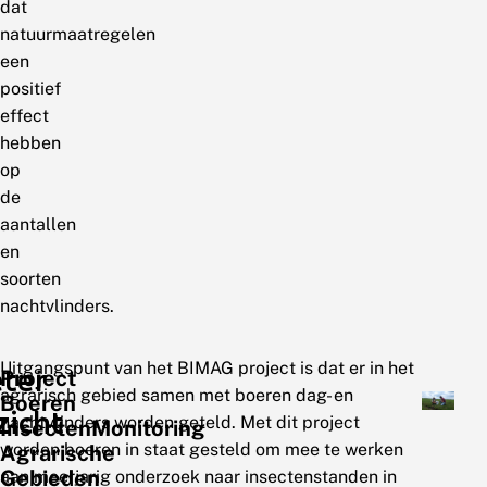
dat
natuurmaatregelen
een
positief
effect
hebben
op
de
aantallen
en
soorten
nachtvlinders.
Uitgangspunt van het BIMAG project is dat er in het
ter
Project
agrarisch gebied samen met boeren dag- en
Boeren
zicht
nachtvlinders worden geteld. Met dit project
InsectenMonitoring
worden boeren in staat gesteld om mee te werken
Agrarische
Gebieden
aan meerjarig onderzoek naar insectenstanden in