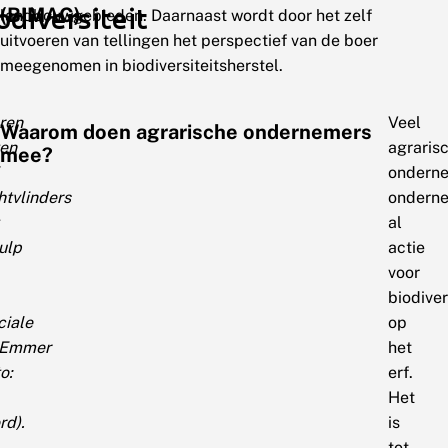
odiversiteit
(BIMAG)
landbouwgebieden. Daarnaast wordt door het zelf
uitvoeren van tellingen het perspectief van de boer
meegenomen in biodiversiteitsherstel.
ren
Veel
Waarom doen agrarische ondernemers
en
agraris
mee?
ondern
htvlinders
ondern
al
ulp
actie
voor
biodiver
ciale
op
dEmmer
het
o:
erf.
Het
rd).
is
tot