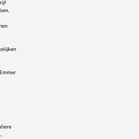
ijf
ben.
nen
elijken
dEmmer
liere
.