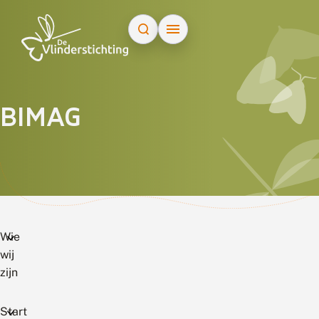
Doorgaan naar inhoud
BIMAG
Wie
wij
zijn
Start