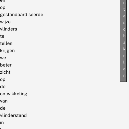
en
n
op
t
gestandaardiseerde
e
wijze
s
vlinders
c
h
te
a
tellen
k
krijgen
e
we
l
beter
e
zicht
n
op
de
ontwikkeling
van
de
vlinderstand
in