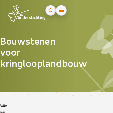
Doorgaan naar inhoud
Bouwstenen
voor
kringlooplandbouw
Wie
wij