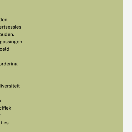
den
ertsessies
ouden.
passingen
oeld
ordering
iversiteit
k
cifiek
r
ties