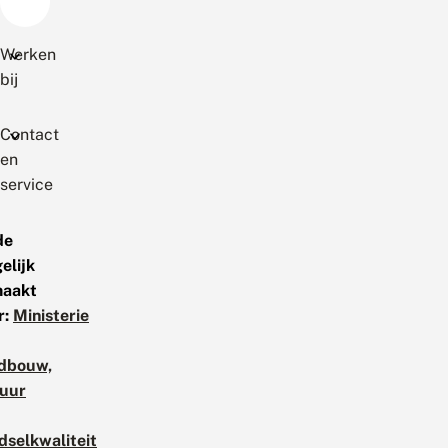
Werken
bij
Contact
en
service
de
elijk
aakt
r:
Ministerie
dbouw,
uur
dselkwaliteit