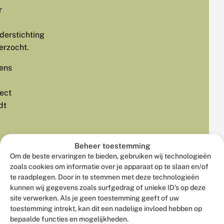
r
derstichting
erzocht.
dens
ject
dt
Beheer toestemming
d
Om de beste ervaringen te bieden, gebruiken wij technologieën
zoals cookies om informatie over je apparaat op te slaan en/of
te raadplegen. Door in te stemmen met deze technologieën
schillende
kunnen wij gegevens zoals surfgedrag of unieke ID's op deze
hoden
site verwerken. Als je geen toestemming geeft of uw
orgd
toestemming intrekt, kan dit een nadelige invloed hebben op
r
bepaalde functies en mogelijkheden.