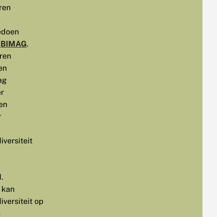
ren
doen
n
BIMAG
.
ren
en
ag
r
en
r
iversiteit
.
 kan
iversiteit op
n