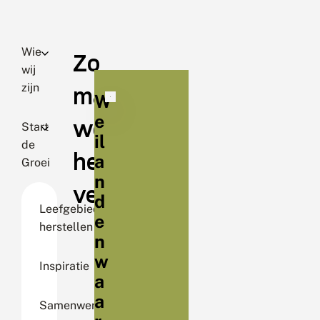
Wie
Zo
wij
zijn
maken
W
e
we
Start
il
de
het
a
Groei
n
verschil
d
Leefgebied
e
herstellen
n
w
Inspiratie
a
a
Samenwerking