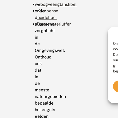
wel
Hoogveenglanslibel
onder
Kempense
de
heidelibel
algemene
Speerwaterjuffer
zorgplicht
in
Om
de
co
Omgevingswet.
Do
Onthoud
su
ook
ge
dat
be
in
de
meeste
natuurgebieden
bepaalde
huisregels
gelden,