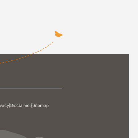
ivacy
|
Disclaimer
|
Sitemap