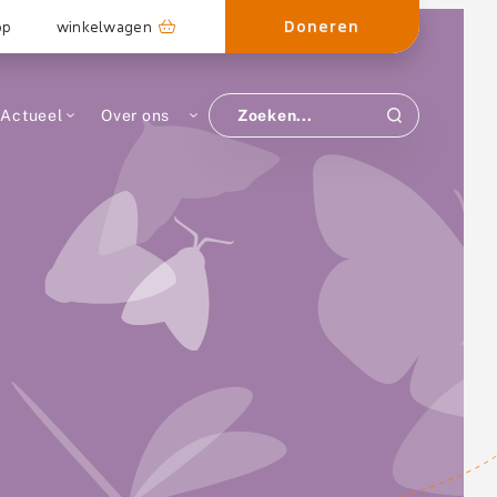
Doneren
op
winkelwagen
Actueel
Over ons