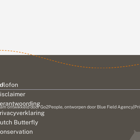
ef
olofon
isclaimer
erantwoording
am ontwikkeld door
Go2People
, ontworpen door
Blue Field Agency
|
Pr
rivacyverklaring
utch Butterfly
onservation