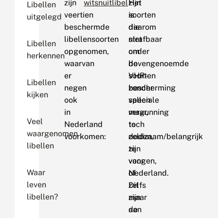
zijn
witsnuitlibel
Het
zijn
Libellen
veertien
is
soorten
uitgelegd
beschermde
daarom
die
libellensoorten
strafbaar
niet
Libellen
opgenomen,
om
onder
herkennen
waarvan
bovengenoemde
de
er
soorten
VHR-
Libellen
negen
zonder
bescherming
kijken
ook
speciale
vallen
in
vergunning
maar,
Veel
Nederland
te
toch
waargenomen
voorkomen:
doden,
zeldzaam/belangrijk
libellen
te
zijn
vangen,
voor
Waar
of
Nederland.
leven
zelfs
Dit
libellen?
maar
zijn
aan
de