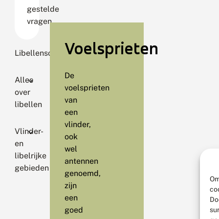
gestelde
vragen
Voelsprieten
Libellensoorten
De
Alles
voelsprieten
over
van
libellen
een
vlinder,
Vlinder-
ook
en
wel
libelrijke
antennen
gebieden
genoemd,
Om
zijn
co
een
Do
goed
su