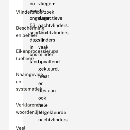
nu
vliegen:
nog
de
Vlinderonderzoek
ongeveer
dagactieve
53
nachtvlinders.
Bescherming
soorten
Nachtvlinders
en beheer
dagvlinders
zijn
in
vaak
Eikenprocessierups
ons
minder
(beheer)
land.
opvallend
gekleurd,
Naamgeving
maar
en
er
systematiek
bestaan
ook
Verklarende
hele
woordenlijst
felgekleurde
nachtvlinders.
Veel