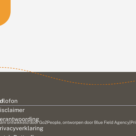
ef
olofon
isclaimer
erantwoording
am ontwikkeld door
Go2People
, ontworpen door
Blue Field Agency
|
Pr
rivacyverklaring