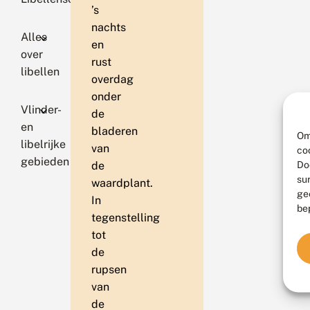
’s
nachts
Alles
en
over
rust
libellen
overdag
onder
Vlinder-
de
en
bladeren
Om
libelrijke
van
co
gebieden
Do
de
su
waardplant.
ge
In
be
tegenstelling
tot
de
rupsen
van
de