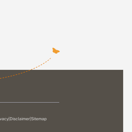
ivacy
|
Disclaimer
|
Sitemap