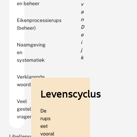
en beheer
v
a
n
Eikenprocessierups
D
(beheer)
e
i
Naamgeving
j
en
k
systematiek
Verklarende
woordenlijst
Levenscyclus
Veel
gestelde
De
vragen
rups
eet
vooral
Libellensoorten