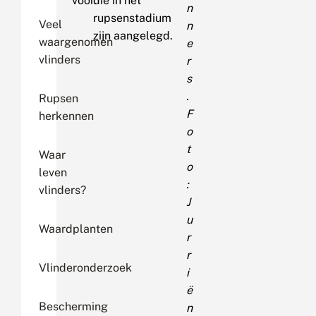
voor.
die in het
n
rupsenstadium
Veel
n
zijn aangelegd.
waargenomen
e
vlinders
r
s
.
Rupsen
F
herkennen
o
t
Waar
o
leven
:
vlinders?
J
u
Waardplanten
r
r
Vlinderonderzoek
i
ë
Bescherming
n