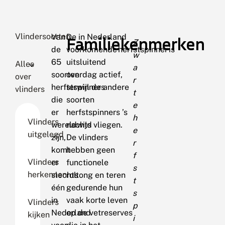
Vlindersoorten
Van
De in Nederland
Familiekenmerken
Z
de
voorkomende herfstspinner is
w
65
uitsluitend
Alles
a
soorten
overdag actief,
over
r
herfstspinners
terwijl de andere
vlinders
t
die
soorten
e
er
herfstspinners ’s
h
Vlinders
wereldwijd
nachts vliegen.
e
uitgelegd
zijn,
De vlinders
r
komt
hebben geen
f
Vlinders
er
functionele
s
herkennen
slechts
roltong en teren
t
één
gedurende hun
s
in
vaak korte leven
Vlinders
p
Nederland
op de vetreserves
kijken
i