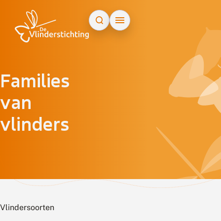
Doorgaan naar inhoud
Families
van
vlinders
Vlindersoorten