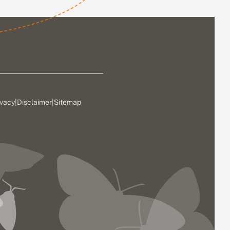
ivacy
|
Disclaimer
|
Sitemap