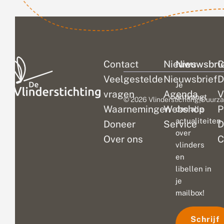
Contact
Nieuws
Nieuwsbri
C
Veelgestelde
Nieuwsbrief
D
Je
vragen
Agenda
V
ontvangt
© 2026 Vlinderstichting
|
Duurza
Waarnemingen
Webshop
P
dan alle
actualiteiten
Doneer
Service
D
over
Over ons
C
vlinders
en
libellen in
je
mailbox!
Schrijf