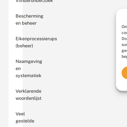
Vlinderonderzoek
Bescherming
en beheer
Om
co
Eikenprocessierups
Do
su
(beheer)
ge
be
Naamgeving
en
systematiek
Verklarende
woordenlijst
Veel
gestelde