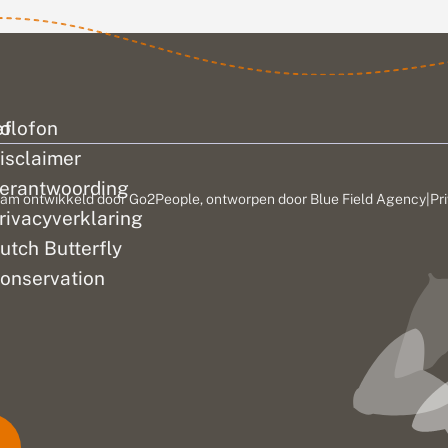
ef
olofon
isclaimer
erantwoording
am ontwikkeld door
Go2People
, ontworpen door
Blue Field Agency
|
Pr
rivacyverklaring
utch Butterfly
onservation