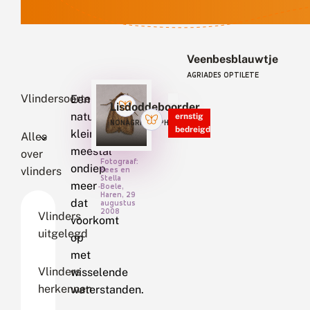
Veenbesblauwtje
AGRIADES OPTILETE
Vlindersoorten
Een
Lisdoddeboorder
natuurlijk,
ernstig
NONAGRIA TYPHAE
bedreigd
klein,
Alles
meestal
over
Fotograaf:
ondiep
vlinders
Kees en
Stella
meer
Boele,
Haren, 29
dat
augustus
2008
Vlinders
voorkomt
uitgelegd
op
met
Vlinders
wisselende
herkennen
waterstanden.