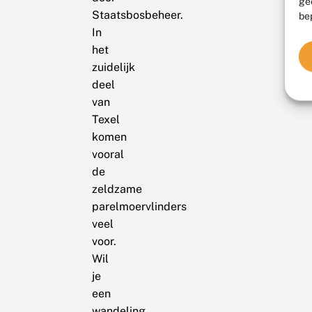
ge
Staatsbosbeheer.
be
In
het
zuidelijk
deel
van
Texel
komen
vooral
de
zeldzame
parelmoervlinders
veel
voor.
Wil
je
een
wandeling