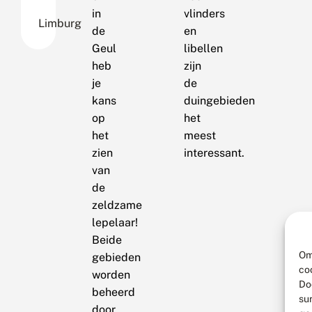
in
vlinders
Limburg
de
en
Geul
libellen
heb
zijn
je
de
kans
duingebieden
op
het
het
meest
zien
interessant.
van
de
zeldzame
lepelaar!
Beide
Om
gebieden
co
worden
Do
beheerd
su
door