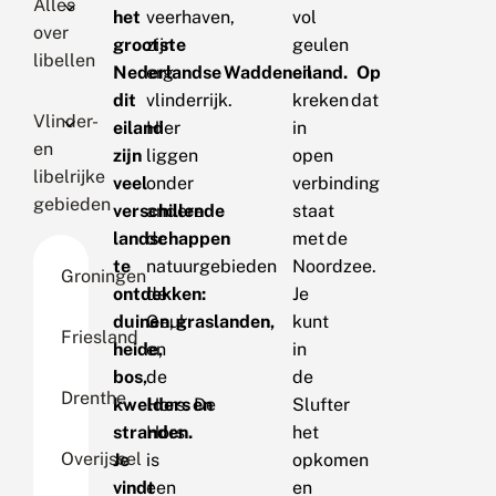
Alles
het
veerhaven,
vol
over
grootste
zijn
geulen
libellen
Nederlandse Waddeneiland. Op
erg
en
dit
vlinderrijk.
kreken dat
Vlinder-
eiland
Hier
in
en
zijn
liggen
open
libelrijke
veel
onder
verbinding
gebieden
verschillende
andere
staat
landschappen
de
met de
te
natuurgebieden
Noordzee.
Groningen
ontdekken:
de
Je
duinen, graslanden,
Geul
kunt
Friesland
heide,
en
in
bos,
de
de
Drenthe
kwelders en
Hors. De
Slufter
stranden.
Hors
het
Overijssel
Je
is
opkomen
vindt
een
en