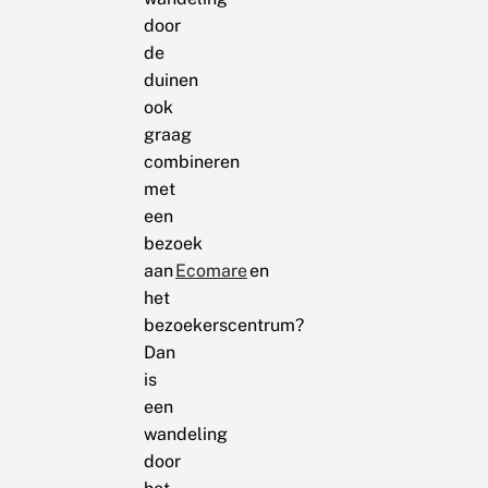
door
de
duinen
ook
graag
combineren
met
een
bezoek
aan
Ecomare
en
het
bezoekerscentrum?
Dan
is
een
wandeling
door