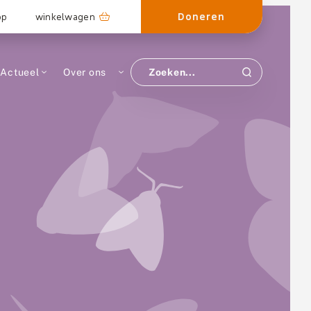
Doneren
op
winkelwagen
Actueel
Over ons