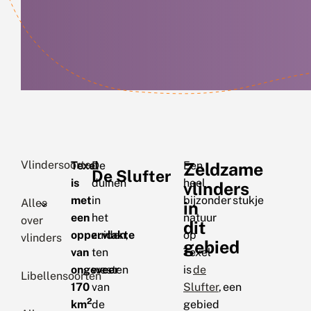
Vlindersoorten
Texel
De
Een
Zeldzame
De Slufter
is
duinen
heel
vlinders
met
in
bijzonder stukje
Alles
in
een
het
natuur
over
dit
oppervlakte
zuiden,
op
vlinders
gebied
van
ten
Texel
ongeveer
westen
is
de
Libellensoorten
170
van
Slufter
, een
2
km
de
gebied