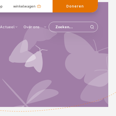
Doneren
op
winkelwagen
Actueel
Over ons