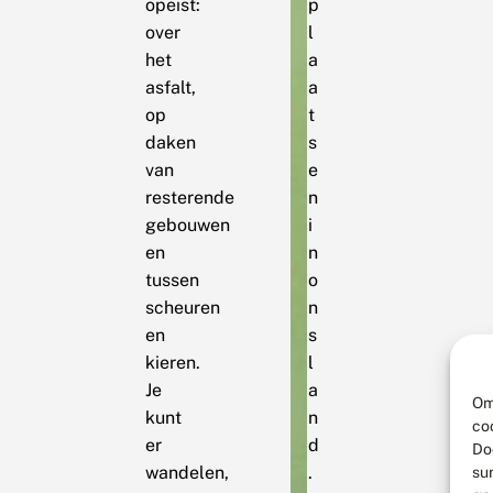
opeist:
p
over
l
het
a
asfalt,
a
op
t
daken
s
van
e
resterende
n
gebouwen
i
en
n
tussen
o
scheuren
n
en
s
kieren.
l
Je
a
Om
kunt
n
co
er
d
Do
wandelen,
.
su