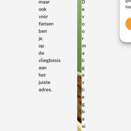
ge
maar
D
be
ook
e
voor
v
fietsen
o
ben
o
je
r
op
m
de
a
vliegbasis
li
aan
g
het
e
juiste
v
adres.
li
e
g
b
a
si