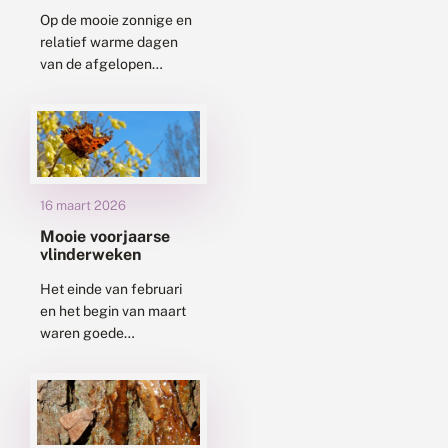
Op de mooie zonnige en
relatief warme dagen
van de afgelopen
weken zijn er ook al
actieve libellen gezien.
Het gaat om twee
soorten die...
16 maart 2026
Mooie voorjaarse
vlinderweken
Het einde van februari
en het begin van maart
waren goede
vlinderweken. Door de
relatief hoge
temperaturen en het feit
dat de zon volop
scheen,...