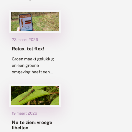
provincies Utrecht en
Gelderland. Wandelend
over landgoederen,
historische paden en
dwars door boerenland
is er veel...
23 maart 2026
Relax, tel flex!
Groen maakt gelukkig
en een groene
omgeving heeft een
positieve invloed op
onze gezondheid. Geen
wonder dat mensen
graag tot rust komen
door een rondje...
19 maart 2026
Nu te zien: vroege
libellen