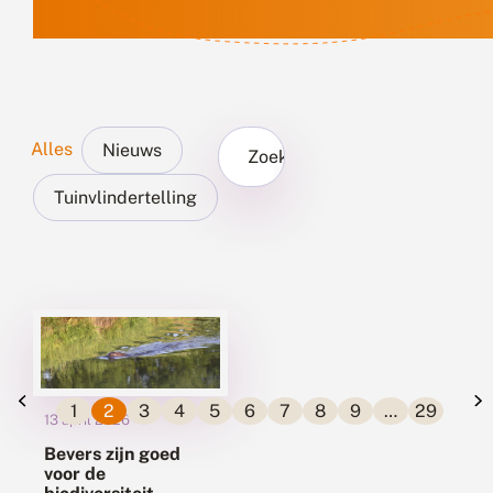
Alles
Nieuws
Zoek...
Tuinvlindertelling
1
2
3
4
5
6
7
8
9
…
29
13 april 2026
Bevers zijn goed
voor de