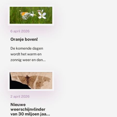
zo lang geleden kon je
deze typisch Friese
vlinder overal
tegenkomen in onze
bloemrijke weilanden....
6 april 2026
Oranje boven!
De komende dagen
wordt het warm en
zonnig weer en dan
zullen veel vlinders weer
actief worden. Als je
naar buiten gaat, kun je
onder...
2 april 2026
Nieuwe
weerschijnvlinder
van 30 miljoen jaar