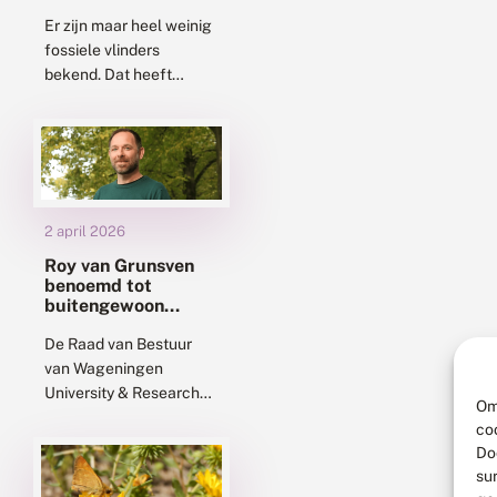
oud
Er zijn maar heel weinig
fossiele vlinders
bekend. Dat heeft
verschillende oorzaken
die te maken hebben
met zowel hun bouw als
de omstandigheden
waarin fossielen...
2 april 2026
Roy van Grunsven
benoemd tot
buitengewoon
hoogleraar
Resilience of Insect
De Raad van Bestuur
Populations under
van Wageningen
Climate Change
University & Research
Om
heeft Roy van Grunsven
co
per 1 april 2026
Do
benoemd tot
su
buitengewoon