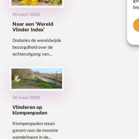
ge
hoogleraar Resilience of
be
Insect Populations...
30 maart 2026
Naar een ‘Wereld
Vlinder Index’
Ondanks de wereldwijde
bezorgdheid over de
achteruitgang van
insecten, blijkt het zeer
moeilijk om te bepalen
of de
biodiversiteitsdoelen
kunnen worden
gehaald. Dit omdat er...
26 maart 2026
Vlinderen op
klompenpaden
Klompenpaden staan
garant voor de mooiste
wandelingen in de