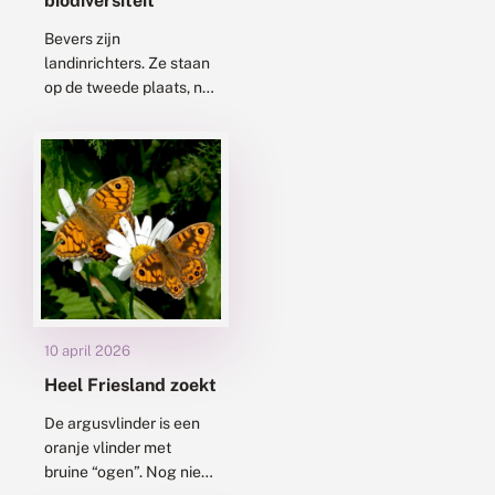
biodiversiteit
Bevers zijn
landinrichters. Ze staan
op de tweede plaats, na
de mens, wat betreft
hun vermogen om
landschappen te
veranderen. Er is veel
onderzoek gedaan...
10 april 2026
Heel Friesland zoekt
De argusvlinder is een
oranje vlinder met
bruine “ogen”. Nog niet